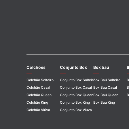
Colchões
Conjunto Box
Box baú
B
Colchão Solteiro
Conjunto Box Solteiro
Box Baú Solteiro
B
Colchão Casal
Conjunto Box Casal
Box Baú Casal
B
Colchão Queen
Conjunto Box Queen
Box Baú Queen
B
Colchão King
Conjunto Box King
Box Baú King
Colchão Viúva
Conjunto Box Viuva