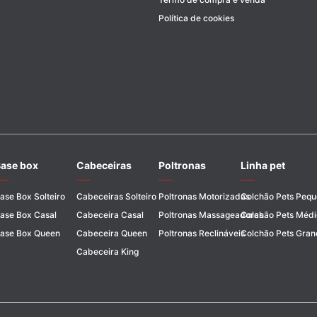
Política de cookies
ase box
Cabeceiras
Poltronas
Linha pet
ase Box Solteiro
Cabeceiras Solteiro
Poltronas Motorizadas
Colchão Pets Peq
ase Box Casal
Cabeceira Casal
Poltronas Massageadoras
Colchão Pets Médi
ase Box Queen
Cabeceira Queen
Poltronas Reclináveis
Colchão Pets Gran
Cabeceira King