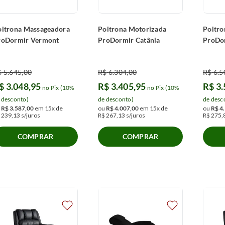
oltrona Massageadora
Poltrona Motorizada
Poltro
roDormir Vermont
ProDormir Catânia
ProDo
$
5
.
645
,
00
R$
6
.
304
,
00
R$
6
.
5
$
3
.
048
,
95
R$
3
.
405
,
95
R$
3
.
no Pix (10%
no Pix (10%
 desconto)
de desconto)
de desc
u
R$
3
.
587
,
00
em
15
x de
ou
R$
4
.
007
,
00
em
15
x de
ou
R$
4
.
239
,
13
s/juros
R$
267
,
13
s/juros
R$
275
,
COMPRAR
COMPRAR