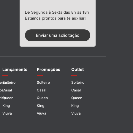
De Segunda à Sexta das 8h às 18h
Estamos prontos para te auxiliar!
Enviar uma solicitação
Lançamento
Promoções
Outlet
uenos
Solteiro
Solteiro
Solteiro
os
Casal
Casal
Casal
des
Queen
Queen
Queen
King
King
King
Viuva
Viuva
Viuva