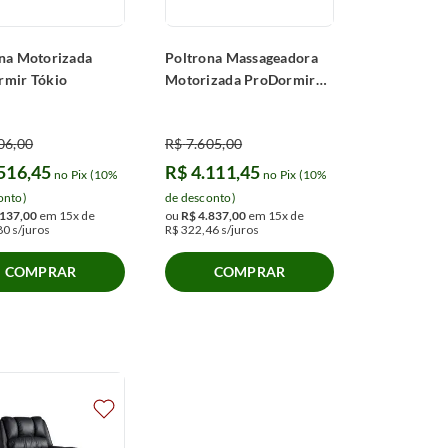
na Motorizada
Poltrona Massageadora
rmir Tókio
Motorizada ProDormir
Vermont
06
,
00
R$
7
.
605
,
00
516
,
45
R$
4
.
111
,
45
no Pix (10%
no Pix (10%
onto)
de desconto)
137
,
00
em
15
x de
ou
R$
4
.
837
,
00
em
15
x de
80
s/juros
R$
322
,
46
s/juros
COMPRAR
COMPRAR