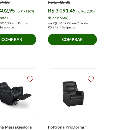
54
,
00
R$
5
.
718
,
00
402
,
95
R$
3
.
091
,
45
no Pix (10%
no Pix (10%
onto)
de desconto)
827
,
00
em
15
x de
ou
R$
3
.
637
,
00
em
15
x de
46
s/juros
R$
242
,
46
s/juros
COMPRAR
COMPRAR
na Massageadora
Poltrona ProDormir