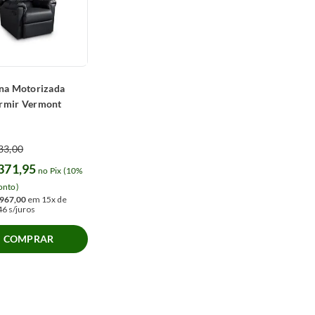
na Motorizada
rmir Vermont
33
,
00
371
,
95
no Pix (10%
onto)
967
,
00
em
15
x de
46
s/juros
COMPRAR