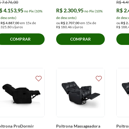
$
7
.
676
,
00
R$
4
.
4
$
4
.
153
,
95
R$
2
.
300
,
95
R$
2
.
no Pix (10%
no Pix (10%
 desconto)
de desconto)
de desc
u
R$
4
.
887
,
00
em
15
x de
ou
R$
2
.
707
,
00
em
15
x de
ou
R$
2
.
325
,
80
s/juros
R$
180
,
46
s/juros
R$
188
,
COMPRAR
COMPRAR
oltrona ProDormir
Poltrona Massageadora
Poltro