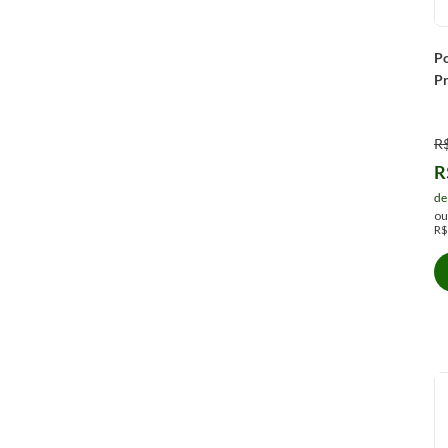
P
P
R
R
de
o
R$