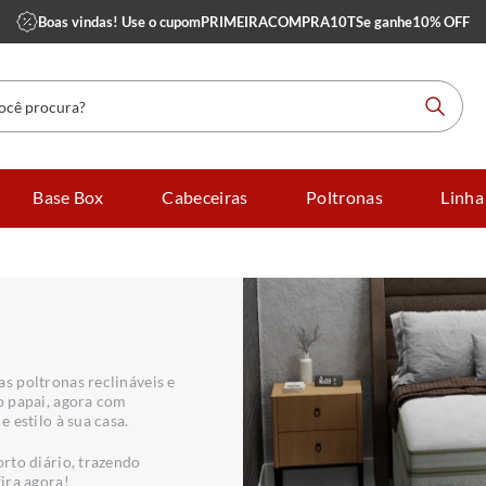
Boas vindas! Use o cupom
PRIMEIRACOMPRA10TS
e ganhe
10% OFF
 procura?
Base Box
Cabeceiras
Poltronas
Linha
s poltronas reclináveis e
o papai, agora com
 estilo à sua casa.
rto diário, trazendo
ira agora!