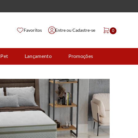
Favoritos
Entre ou Cadastre-se
0
 Pet
Lançamento
Promoções