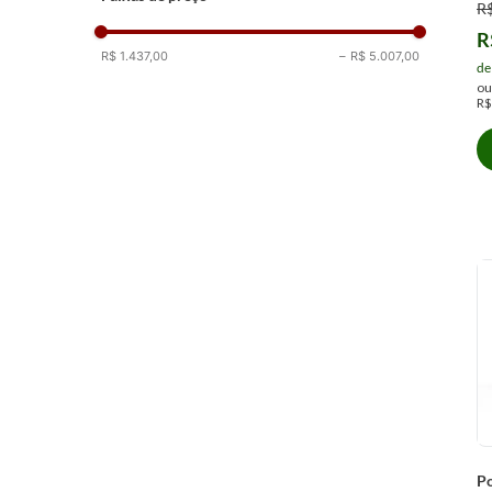
R
R
R$ 1.437,00
–
R$ 5.007,00
de
o
R$
P