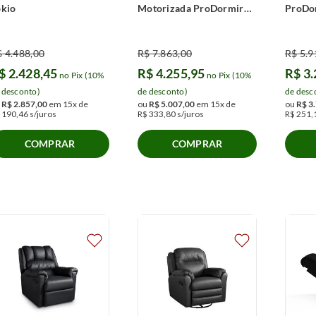
ókio
Motorizada ProDormir
ProDo
Aspen
$
4
.
488
,
00
R$
7
.
863
,
00
R$
5
.
9
$
2
.
428
,
45
R$
4
.
255
,
95
R$
3
.
no Pix (10%
no Pix (10%
 desconto)
de desconto)
de desc
u
R$
2
.
857
,
00
em
15
x de
ou
R$
5
.
007
,
00
em
15
x de
ou
R$
3
.
190
,
46
s/juros
R$
333
,
80
s/juros
R$
251
,
COMPRAR
COMPRAR