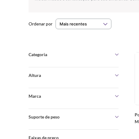
Mais recentes
Categoria
Reclinável
(
2
)
Altura
Motorizada
(
2
)
104 cm
(
8
)
Massageadora
(
2
)
Marca
110 cm
(
3
)
Prodormir
(
15
)
107 cm
(
3
)
P
Suporte de peso
M
101 cm
(
1
)
Ca
120 Kg por pessoa
(
15
)
Faixas de preço