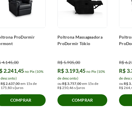
oltrona ProDormir
Poltrona Massageadora
Poltro
ermont
ProDormir Tókio
ProDo
$
4
.
145
,
00
R$
5
.
905
,
00
R$
6
.
2
$
2
.
241
,
45
R$
3
.
193
,
45
R$
3
.
no Pix (10%
no Pix (10%
 desconto)
de desconto)
de desc
u
R$
2
.
637
,
00
em
15
x de
ou
R$
3
.
757
,
00
em
15
x de
ou
R$
3
.
175
,
80
s/juros
R$
250
,
46
s/juros
R$
264
,
COMPRAR
COMPRAR