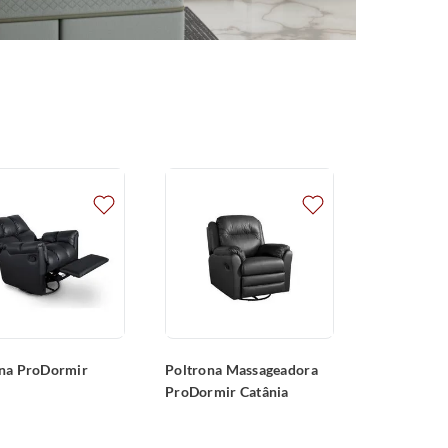
ona ProDormir
Poltrona Massageadora
ProDormir Catânia