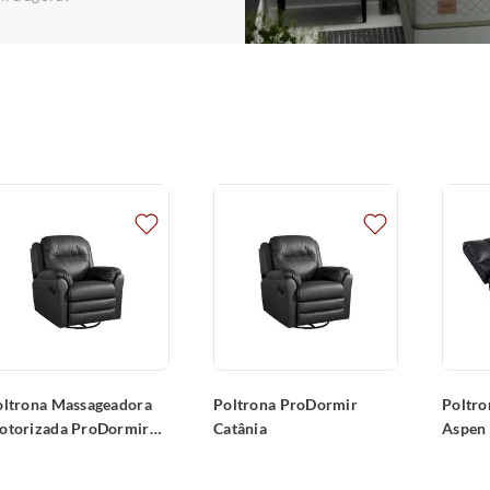
oltrona Massageadora
Poltrona ProDormir
Poltr
otorizada ProDormir
Catânia
Aspen
tânia