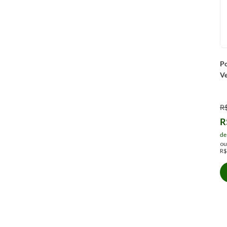
P
V
R
R
de
o
R$