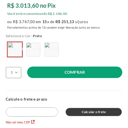
R$
3
.
013
,
60
no Pix
Você está economizando
R$
2
.
146
,
00
.
ou
R$
3
.
767
,
00
em
15
x de
R$
251
,
13
s/juros
Parcelamentos acima de 12x podem exigir liberação junto ao banco
:
Cor
Preto
COMPRAR
1
Calcular o frete
Não sei meu CEP