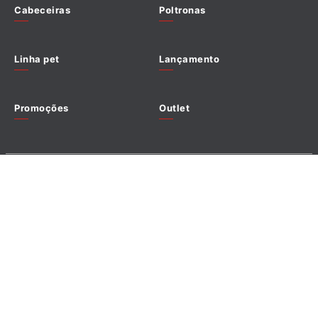
Cabeceiras
Poltronas
Política de cookies
Linha pet
Lançamento
Promoções
Outlet
Redes sociais
Formas de pagamento