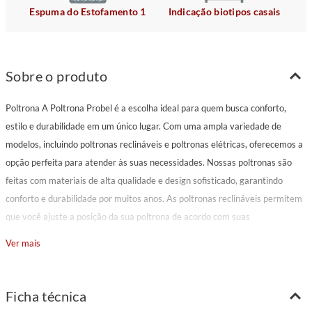
Espuma do Estofamento 1
Indicação biotipos casais
Sobre o produto
Poltrona A Poltrona Probel é a escolha ideal para quem busca conforto,
estilo e durabilidade em um único lugar. Com uma ampla variedade de
modelos, incluindo poltronas reclináveis e poltronas elétricas, oferecemos a
opção perfeita para atender às suas necessidades. Nossas poltronas são
feitas com materiais de alta qualidade e design sofisticado, garantindo
conforto e durabilidade por muitos anos. As poltronas reclináveis permitem
que você ajuste a posição da sua poltrona de acordo com suas
necessidades, enquanto as poltronas elétricas oferecem ainda mais
Ver mais
comodidade, com ajustes simples feitos com o toque de um botão. Seja para
assistir a um filme, ler um livro ou simplesmente relaxar, a Poltrona Probel é
a escolha ideal. Com uma ampla seleção de cores e estilos, você encontrará
Ficha técnica
a opção perfeita para complementar qualquer decoração. Experimente