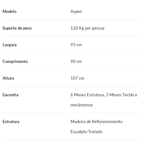
agora a qualidade e sofisticação da Poltrona Probel e transforme seu
Modelo
Aspen
espaço em um lugar acolhedor e confortável. Zero Wall Seu mecanismo
Zero Wall possui dois estágios de reclino, acionados por um puxador lateral
Suporte de peso
120 Kg por pessoa
ou por um controle de fácil manuseio.
Largura
93 cm
Comprimento
90 cm
Altura
107 cm
Garantia
6 Meses Estrutura, 3 Meses Tecido e
mecânismos
Estrutura
Madeira de Reflorestamento
Eucalipto Tratado