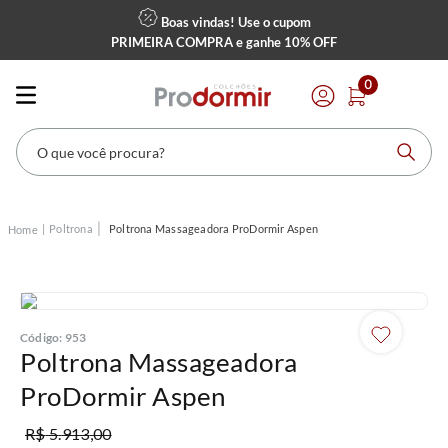
Boas vindas! Use o cupom
PRIMEIRA COMPRA
e ganhe
10% OFF
0
O que você procura?
Poltrona
Poltrona Massageadora ProDormir Aspen
Código
:
953
Poltrona Massageadora
ProDormir Aspen
R$
5
.
913
,
00