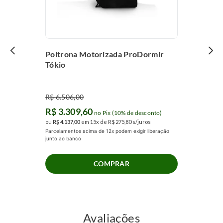
Poltrona Motorizada ProDormir
Tókio
R$
6
.
506
,
00
R$
3
.
309
,
60
no Pix (10% de desconto)
ou
R$
4
.
137
,
00
em
15
x de
R$
275
,
80
s/juros
Parcelamentos acima de 12x podem exigir liberação
junto ao banco
COMPRAR
Avaliações