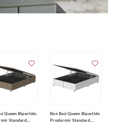
ú Queen Bipartido
Box Baú Queen Bipartido
rmir Standard
Prodormir Standard
Liso
Jacquard
198x34cm)