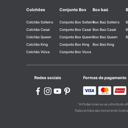
Colchões
Conjunto Box
Box baú
B
Colchão Solteiro
Conjunto Box Solteiro
Box Baú Solteiro
B
Colchão Casal
Conjunto Box Casal
Box Baú Casal
B
Colchão Queen
Conjunto Box Queen
Box Baú Queen
B
Colchão King
Conjunto Box King
Box Baú King
Colchão Viúva
Conjunto Box Viuva
Redes sociais
Formas de pagamento
*A Probel reserva-se o direito de a
Todas as fotos são meramente ilustrat