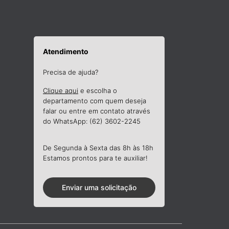
Atendimento
Precisa de ajuda?
Clique aqui
e escolha o
departamento com quem deseja
falar ou entre em contato através
do WhatsApp: (62) 3602-2245
De Segunda à Sexta das 8h às 18h
Estamos prontos para te auxiliar!
Enviar uma solicitação