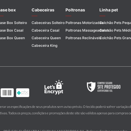
ase box
Cabeceiras
Poltronas
Linha pet
ase Box Solteiro
Cabeceiras Solteiro
Poltronas Motorizadas
Colchão Pets Peq
ase Box Casal
Cabeceira Casal
Poltronas Massageadoras
Colchão Pets Médi
ase Box Queen
Cabeceira Queen
Poltronas Reclináveis
Colchão Pets Gran
Cabeceira King
lterar as especificações de seus produtos sem aviso prévio. O tecido poderá sofrer variação d
ivas. Todos os preços, condições e promoções deste site são válidos apenas para compras onl