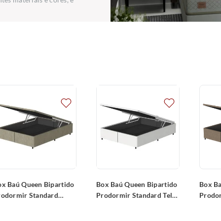
ox Baú Queen Bipartido
Box Baú Queen Bipartido
Box Ba
rodormir Standard
Prodormir Standard Tela
Prodo
stico Cinza
(158x198x34cm)
Suede 
158x198x34cm)
(158x