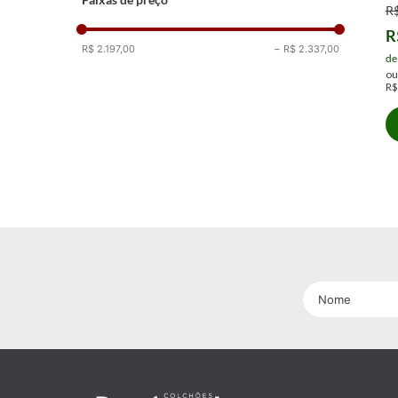
R
R
R$ 2.197,00
–
R$ 2.337,00
de
o
R$