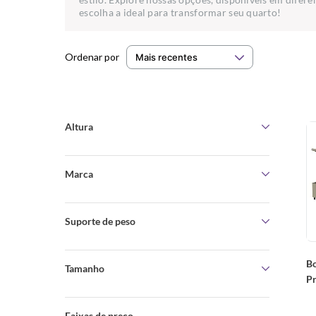
escolha a ideal para transformar seu quarto!
Mais recentes
Altura
34 cm
(
4
)
Marca
Prodormir
(
4
)
Suporte de peso
150 kg por pessoa (desde que haja um colchão sobre a
B
Tamanho
base)
(
4
)
P
Rú
Queen Size
(
4
)
(
Faixas de preço