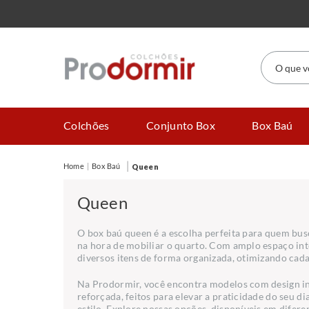
O que você
Colchões
Conjunto Box
Box Baú
Box Baú
Queen
Queen
O box baú queen é a escolha perfeita para quem bus
na hora de mobiliar o quarto. Com amplo espaço int
diversos itens de forma organizada, otimizando cad
Na Prodormir, você encontra modelos com design in
reforçada, feitos para elevar a praticidade do seu di
estilo. Explore nossas opções, disponíveis em diferen