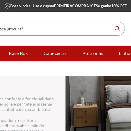
Boas vindas! Use o cupom
PRIMEIRACOMPRA10TS
e ganhe
10% OFF
 procura?
Base Box
Cabeceiras
Poltronas
Linha
ca conforto e funcionalidade
erno, ele permite armazenar
a cantinho do seu ambiente.
ovador e estrutura
a a dia sem abrir mão do
tes materiais e cores, e