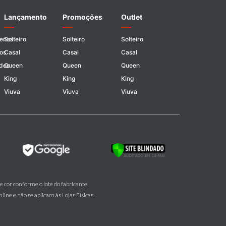
Lançamento
Promoções
Outlet
uenos
Solteiro
Solteiro
Solteiro
os
Casal
Casal
Casal
des
Queen
Queen
Queen
King
King
King
Viuva
Viuva
Viuva
e cor conforme o lote do fabricante.
ine e não se aplicam às Lojas Físicas.