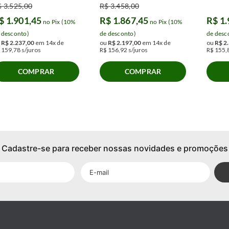
$
3
.
525
,
00
R$
3
.
458
,
00
$
1
.
901
,
45
R$
1
.
867
,
45
R$
1
.
no Pix (10%
no Pix (10%
 desconto)
de desconto)
de desc
u
R$
2
.
237
,
00
em
14
x de
ou
R$
2
.
197
,
00
em
14
x de
ou
R$
2
.
159
,
78
s/juros
R$
156
,
92
s/juros
R$
155
,
COMPRAR
COMPRAR
Cadastre-se para receber nossas novidades e promoções