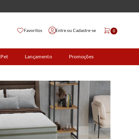
Favoritos
Entre ou Cadastre-se
0
 Pet
Lançamento
Promoções