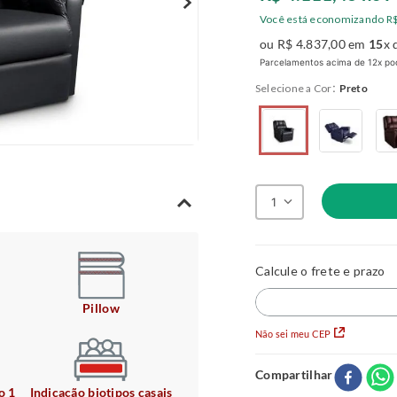
Você está economizando
R
ou
R$
4
.
837
,
00
em
15
x 
Parcelamentos acima de 12x pod
:
Cor
Preto
1
Pillow
Não sei meu CEP
Compartilhar
o 1
Indicação biotipos casais