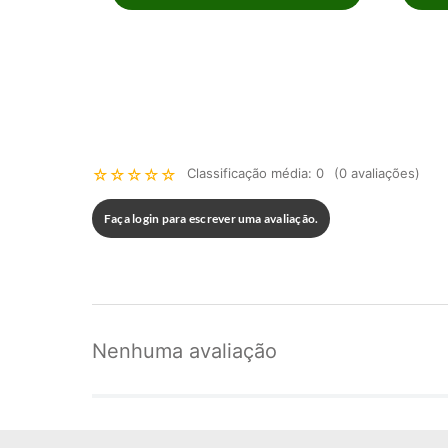
☆
☆
☆
☆
☆
Classificação média: 0
(0 avaliações)
Faça login para escrever uma avaliação.
Nenhuma avaliação