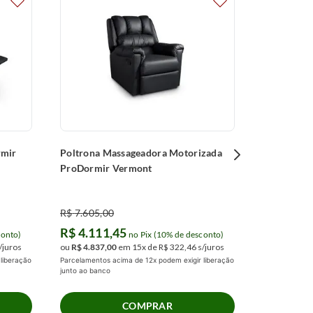
Poltrona P
R$
2
.
261
,
0
R$
1
.
221
ou
R$
1
.
437
,
Parcelamentos 
junto ao banco
rmir
Poltrona Massageadora Motorizada
ProDormir Vermont
R$
7
.
605
,
00
R$
4
.
111
,
45
conto)
no Pix (10% de desconto)
/juros
ou
R$
4
.
837
,
00
em
15
x de
R$
322
,
46
s/juros
liberação
Parcelamentos acima de 12x podem exigir liberação
junto ao banco
COMPRAR