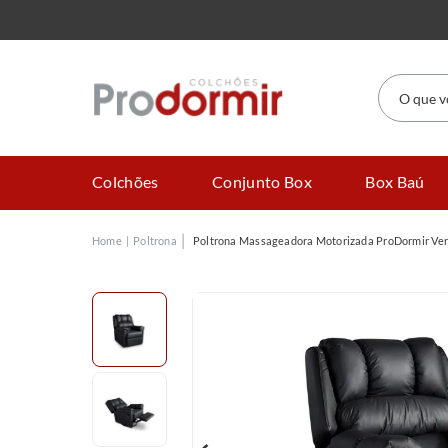
O que você
Colchões
Conjunto Box
Box Baú
Poltrona
Poltrona Massageadora Motorizada ProDormir Ve