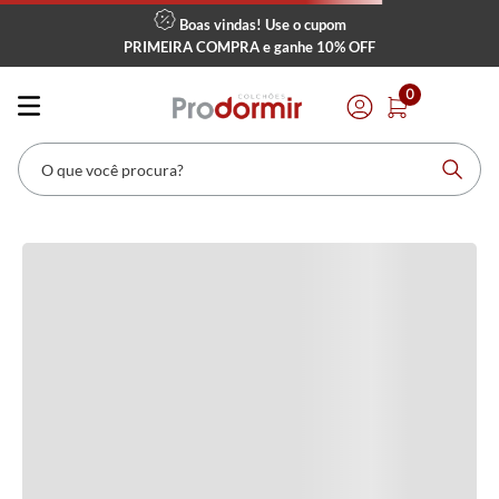
Boas vindas! Use o cupom
PRIMEIRA COMPRA
e ganhe
10% OFF
Avaliações
0
Carregando…
O que você procura?
Faça login para escrever uma avaliação.
Mais recentes
Todos
Carregando avaliações…