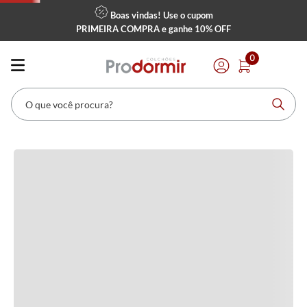
Boas vindas! Use o cupom
PRIMEIRA COMPRA
e ganhe
10% OFF
Avaliações
0
Carregando…
O que você procura?
Faça login para escrever uma avaliação.
Mais recentes
Todos
Carregando avaliações…