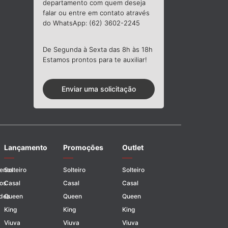
departamento com quem deseja
falar ou entre em contato através
do WhatsApp: (62) 3602-2245
De Segunda à Sexta das 8h às 18h
Estamos prontos para te auxiliar!
Enviar uma solicitação
Lançamento
Promoções
Outlet
uenos
Solteiro
Solteiro
Solteiro
os
Casal
Casal
Casal
des
Queen
Queen
Queen
King
King
King
Viuva
Viuva
Viuva