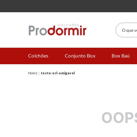
O que você
Colchões
Conjunto Box
Box Baú
teste-url-amigavel
OOP