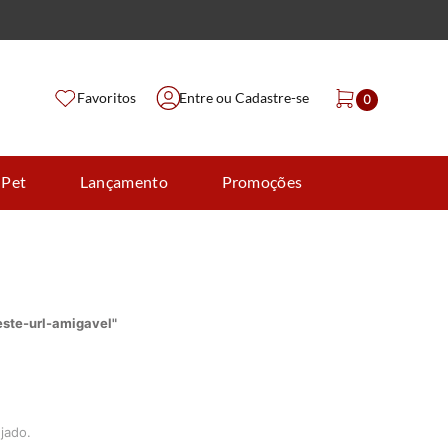
Favoritos
Entre ou Cadastre-se
0
 Pet
Lançamento
Promoções
este-url-amigavel
"
jado.