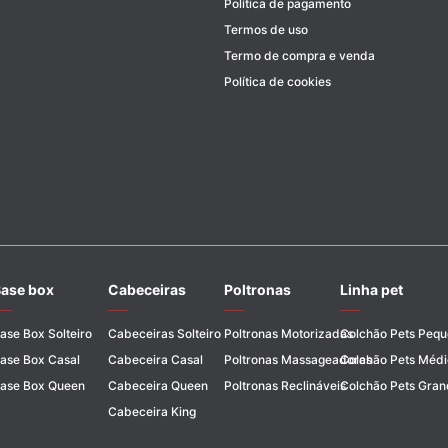
Política de pagamento
Termos de uso
Termo de compra e venda
Política de cookies
ase box
Cabeceiras
Poltronas
Linha pet
ase Box Solteiro
Cabeceiras Solteiro
Poltronas Motorizadas
Colchão Pets Peq
ase Box Casal
Cabeceira Casal
Poltronas Massageadoras
Colchão Pets Médi
ase Box Queen
Cabeceira Queen
Poltronas Reclináveis
Colchão Pets Gran
Cabeceira King