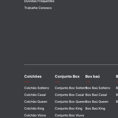
Dúvidas Frequentes
Trabalhe Conosco
Colchões
Conjunto Box
Box baú
B
Colchão Solteiro
Conjunto Box Solteiro
Box Baú Solteiro
B
Colchão Casal
Conjunto Box Casal
Box Baú Casal
B
Colchão Queen
Conjunto Box Queen
Box Baú Queen
B
Colchão King
Conjunto Box King
Box Baú King
Colchão Viúva
Conjunto Box Viuva