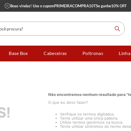
Boas vindas! Use o cupom
PRIMEIRACOMPRA10TS
e ganhe
10% OFF
 procura?
Base Box
Cabeceiras
Poltronas
Linha
Não encontramos nenhum resultado para "
t
O que eu devo fazer?
S!
Verifique os termos digitados.
Tente utilizar uma única palavra.
Utilize termos genéricos na busca.
Tente utilizar sinônimos do termo dese