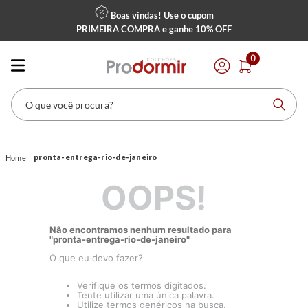
Boas vindas! Use o cupom
PRIMEIRA COMPRA
e ganhe
10% OFF
0
O que você procura?
pronta-entrega-rio-de-janeiro
OOPS!
Não encontramos nenhum resultado para
"
pronta-entrega-rio-de-janeiro
"
O que eu devo fazer?
Verifique os termos digitados.
Tente utilizar uma única palavra.
Utilize termos genéricos na busca.