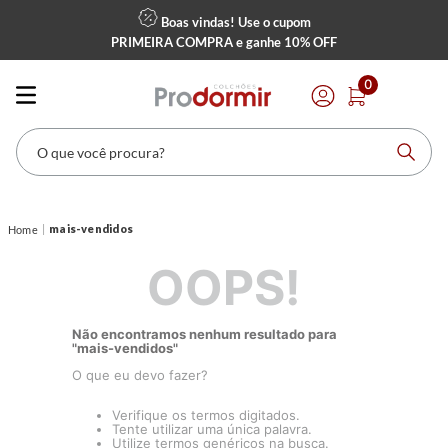
Boas vindas! Use o cupom
PRIMEIRA COMPRA
e ganhe
10% OFF
0
O que você procura?
mais-vendidos
OOPS!
Não encontramos nenhum resultado para
"
mais-vendidos
"
O que eu devo fazer?
Verifique os termos digitados.
Tente utilizar uma única palavra.
Utilize termos genéricos na busca.