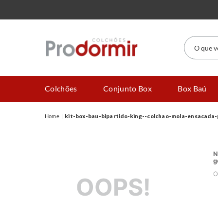
O que você
Colchões
Conjunto Box
Box Baú
kit-box-bau-bipartido-king--colchao-mola-ensacada-p
N
g
O
OOPS!