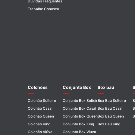
Dúvidas Frequentes
Trabalhe Conosco
Colchões
Conjunto Box
Box baú
B
Colchão Solteiro
Conjunto Box Solteiro
Box Baú Solteiro
B
Colchão Casal
Conjunto Box Casal
Box Baú Casal
B
Colchão Queen
Conjunto Box Queen
Box Baú Queen
B
Colchão King
Conjunto Box King
Box Baú King
Colchão Viúva
Conjunto Box Viuva