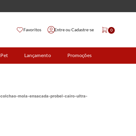
Favoritos
Entre ou Cadastre-se
0
 Pet
Lançamento
Promoções
--colchao-mola-ensacada-probel-cairo-ultra-