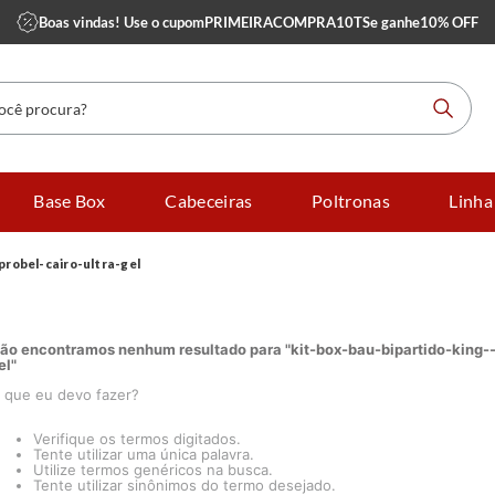
Boas vindas! Use o cupom
PRIMEIRACOMPRA10TS
e ganhe
10% OFF
 procura?
Base Box
Cabeceiras
Poltronas
Linha
robel-cairo-ultra-gel
ão encontramos nenhum resultado para "
kit-box-bau-bipartido-king
el
"
 que eu devo fazer?
Verifique os termos digitados.
Tente utilizar uma única palavra.
Utilize termos genéricos na busca.
Tente utilizar sinônimos do termo desejado.