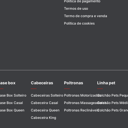
Política de pagamento
Termos de uso
Termo de compra e venda
Política de cookies
ase box
Cabeceiras
Poltronas
Linha pet
ase Box Solteiro
Cabeceiras Solteiro
Poltronas Motorizadas
Colchão Pets Peq
ase Box Casal
Cabeceira Casal
Poltronas Massageadoras
Colchão Pets Médi
ase Box Queen
Cabeceira Queen
Poltronas Reclináveis
Colchão Pets Gran
Cabeceira King