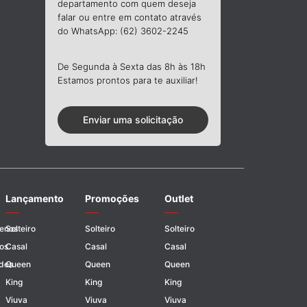
departamento com quem deseja
falar ou entre em contato através
do WhatsApp: (62) 3602-2245
De Segunda à Sexta das 8h às 18h
Estamos prontos para te auxiliar!
Enviar uma solicitação
Lançamento
Promoções
Outlet
uenos
Solteiro
Solteiro
Solteiro
os
Casal
Casal
Casal
des
Queen
Queen
Queen
King
King
King
Viuva
Viuva
Viuva