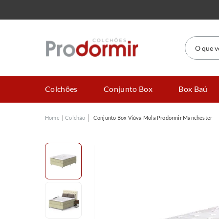
O que você
Colchões
Conjunto Box
Box Baú
Colchão
Conjunto Box Viúva Mola Prodormir Manchester