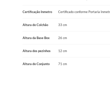
Manutenção Simplificada "No Turn": A praticidade é fundament
Certificação Inmetro
Certificado conforme Portaria Inme
precisa virar o colchão. Basta girá-lo ocasionalmente para gara
desgaste, prolongando sua vida útil com facilidade.
Altura do Colchão
33 cm
Qualidade e Segurança Certificadas: O Conjunto Box Prodorm
Altura da Base Box
26 cm
Certificação Inmetro (Portaria Nº 75/2021), assegurando que
qualidade e segurança nacionais. A garantia de 12 meses refor
Altura dos pezinhos
12 cm
Por que Escolher o Conjunto Box Prodormir Manchester?
Altura do Conjunto
71 cm
Escolher o Colchão Mola Prolastic Prodormir Manchester é inv
performance para quem prioriza firmeza e suporte. É a solução
nas costas e ter um sono reparador, com a garantia de um prod
marca Prodormir. Suas especificações robustas e a combinaçã
molejo Prolastic fazem dele uma escolha inteligente para um d
Transforme suas noites com o suporte inabalável e o conforto