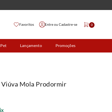
Favoritos
Entre ou Cadastre-se
0
 Pet
Lançamento
Promoções
 Viúva Mola Prodormir
ix