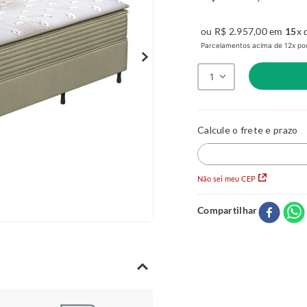
ou
R$
2
.
957
,
00
em
15
x 
Parcelamentos acima de 12x pod
1
Não sei meu CEP
Compartilhar