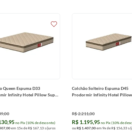
 sinta a diferença em seu dia a dia.
o Queen Espuma D33
Colchão Solteiro Espuma D45
mir Infinity Hotel Pillow Super
Prodormir Infinity Hotel Pillo
200x24cm)
(88x188x24cm)
39
,
00
R$
2
.
211
,
00
130
,
95
R$
1
.
195
,
95
no Pix (10% de desconto)
no Pix (10% de des
507
,
00
em
15
x de
R$
167
,
13
s/juros
ou
R$
1
.
407
,
00
em
9
x de
R$
156
,
33
s/