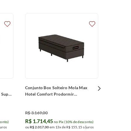
Conjunto B
Ensacada 
Comfort (
R$
3
.
580
,
0
R$
1
.
935
ou
R$
2
.
277
,
Parcelamentos 
junto ao banco
Conjunto Box Solteiro Mola Max
w Super
Hotel Comfort Prodormir
(88x188x64cm)
R$
3
.
169
,
00
R$
1
.
714
,
45
conto)
no Pix (10% de desconto)
juros
ou
R$
2
.
017
,
00
em
13
x de
R$
155
,
15
s/juros