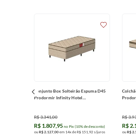
Manchester. Invista em um sono de qualidade que você merece e
Escolha Prodormir para um descanso confiável e duradouro.
oil
mium Force
 desconto)
,
46
s/juros
igir liberação
Conjunto Box Solteirão Espuma D45
Colchã
Prodormir Infinity Hotel
Prodor
(100x200x58cm)
(180x
R$
3
.
341
,
00
R$
3
.
9
R$
1
.
807
,
95
R$
2
.
no Pix (10% de desconto)
ou
R$
2
.
127
,
00
em
14
x de
R$
151
,
92
s/juros
ou
R$
2
.