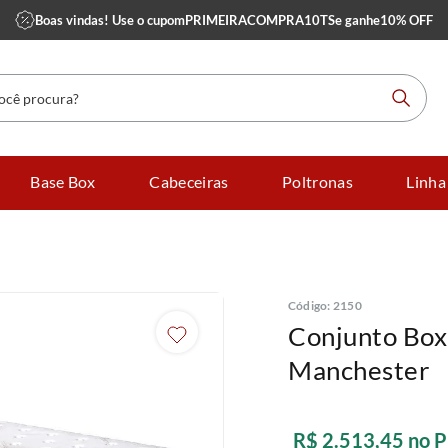
Boas vindas! Use o cupom
PRIMEIRACOMPRA10TS
e ganhe
10% OFF
 procura?
Base Box
Cabeceiras
Poltronas
Linha
Código
:
2150
Conjunto Box
Manchester
R$
2
.
513
,
45
no P