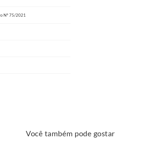
al. Com a tecnologia No Turn, você não
tro Nº 75/2021
ntir a distribuição uniforme do
ir Manchester possui
 o produto cumpre os padrões de
ça a confiabilidade da marca Prodormir.
estir em um colchão de alta
 ideal para quem busca aliviar dores
uto durável e com a confiabilidade da
o de espumas de alta densidade com o
escanso de qualidade superior.
Você também pode gostar
 extra firme do Conjunto Box Prodormir