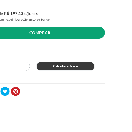
de
R$
197
,
13
s/juros
em exigir liberação junto ao banco
COMPRAR
Calcular o frete