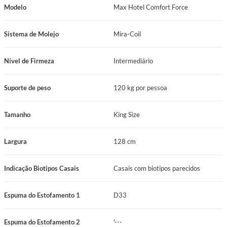
padronização visual.
Modelo
Max Hotel Comfort Force
Colchão criado para atender uma linha de hotéis.
Sistema de Molejo
Mira-Coil
O sistema No Turn simplifica a manutenção, exigindo apenas o giro
periódico do colchão.
Nível de Firmeza
Intermediário
Suporte uniforme com estrutura resistente para uso frequente.
Suporte de peso
120 kg por pessoa
Composição de espumas D33 para reforçar conforto e sustentação.
Tamanho
King Size
Acabamento Flat com perfil funcional e visual mais limpo.
Suporte de 120 kg por pessoa.
Largura
128 cm
Revestimento em Jacquard Marrom adequado para ambientes de
Indicação Biotipos Casais
Casais com biotipos parecidos
hospedagem.
Manutenção prática com sistema No Turn.
Espuma do Estofamento 1
D33
Conjunto box completo para facilitar a composição do ambiente e a
Espuma do Estofamento 2
'---
instalação.