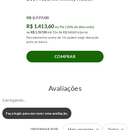
(100x200x55cm)
R$
2
.
777
,
00
R$
1
.
413
,
60
no Pix (10% de desconto)
ou
R$
1
.
767
,
00
em
11
x de
R$
160
,
63
s/juros
Parcelamentos acima de 12x podem exigir liberação
junto ao banco
COMPRAR
Avaliações
Carregando…
Faça login para escrever uma avaliação.
Mais recentes
Todos