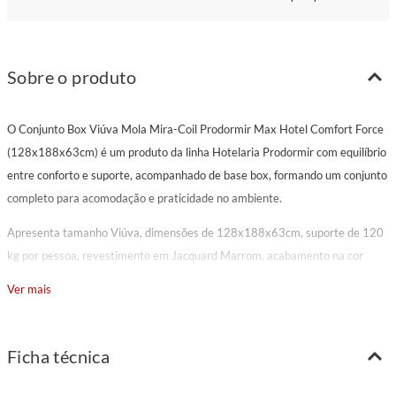
Sobre o produto
O Conjunto Box Viúva Mola Mira-Coil Prodormir Max Hotel Comfort Force
(128x188x63cm) é um produto da linha Hotelaria Prodormir com equilíbrio
entre conforto e suporte, acompanhado de base box, formando um conjunto
completo para acomodação e praticidade no ambiente.
Apresenta tamanho Viúva, dimensões de 128x188x63cm, suporte de 120
kg por pessoa, revestimento em Jacquard Marrom, acabamento na cor
marrom.
Ver mais
Sua composição reúne molejo contínuo com suporte uniforme, alta
resistência estrutural e excelente distribuição de peso, espuma D33 para
Ficha técnica
sustentação consistente e conforto estável, acabamento mais linear e
funcional, adequado para ambientes que priorizam praticidade e