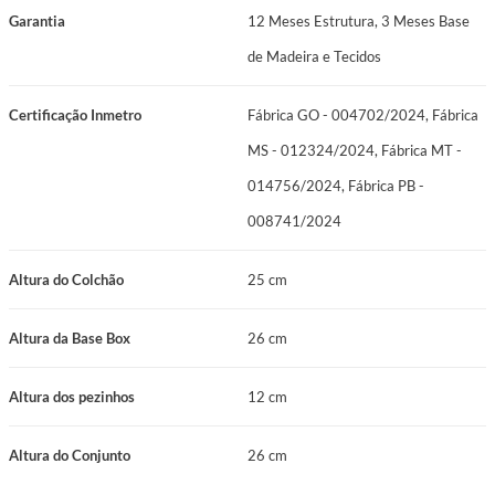
Garantia
12 Meses Estrutura, 3 Meses Base
Cor: Marrom
de Madeira e Tecidos
Peso Suportado: 120 kg por pessoa
Certificação Inmetro
Fábrica GO - 004702/2024, Fábrica
Manutenção: No Turn
MS - 012324/2024, Fábrica MT -
Garantia: 12 Meses Estrutura, 3 Meses Base de Madeira e Tecidos
014756/2024, Fábrica PB -
Certificações: Fábrica GO - 004702/2024, Fábrica MS - 012324/2024,
008741/2024
Fábrica MT - 014756/2024, Fábrica PB - 008741/2024
Altura do Colchão
25 cm
Altura da Base Box
26 cm
Altura dos pezinhos
12 cm
Altura do Conjunto
26 cm