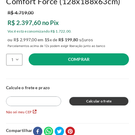
Comfort Force (128x188x63cm)
R$
4
.
719
,
00
R$
2
.
397
,
60
no Pix
Você está economizando
R$
1
.
722
,
00
.
ou
R$
2
.
997
,
00
em
15
x de
R$
199
,
80
s/juros
Parcelamentos acima de 12x podem exigir liberação junto ao banco
COMPRAR
1
Calcular o frete
Não sei meu CEP
Compartilhar