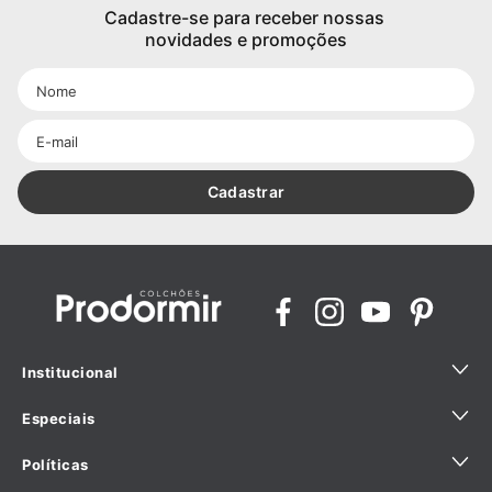
Cadastre-se para receber nossas 
novidades e promoções
Cadastrar
Institucional
Especiais
Quem Somos
Políticas
Sustentabilidade
Ajuda para comprar com especialista