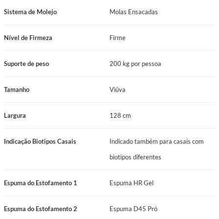
Espumas de Estofamento: Espuma HR Gel, Espuma D45 Pró, Espuma de
Sistema de Molejo
Molas Ensacadas
Alta Densidade ≥ D65
Sistema de Molejo: Molas Ensacadas (Molas Pocket)
Nível de Firmeza
Firme
Base de Suporte do Colchão: Espuma
Nível de Firmeza: Firme
Suporte de peso
200 kg por pessoa
Suporte de Peso: 200 kg por pessoa
Manutenção: No turn
Tamanho
Viúva
Certificação Inmetro: Certificado conforme Portaria Inmetro Nº 75/2021
Garantia: 12 Meses
Largura
128 cm
Tamanho: Viúva
Comprimento: 188 cm
Indicação Biotipos Casais
Indicado também para casais com
Largura: 128 cm
Altura: 74 cm
biotipos diferentes
Indicação Biotipos Casais: Ideal para casais com biotipos diferentes
Espuma do Estofamento 1
Espuma HR Gel
Benefícios que Elevam Sua Experiência
Toque de Luxo e Conforto Superior: O Colchão New Paris apresenta um
Espuma do Estofamento 2
Espuma D45 Pró