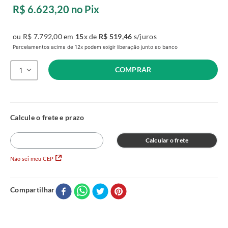
R$
6
.
623
,
20
no Pix
ou
R$
7
.
792
,
00
em
15
x de
R$
519
,
46
s/juros
Parcelamentos acima de 12x podem exigir liberação junto ao banco
COMPRAR
1
Calcular o frete
Não sei meu CEP
Compartilhar