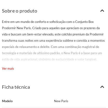
Sobre o produto
Entre em um mundo de conforto e sofisticação com o Conjunto Box
Prodormir New Paris. Criado para aqueles que apreciam os prazeres da
vida e buscam um bem-estar elevado, este colchão premium da Prodormir
transforma suas noites em uma experiência sublime e convida a momentos
especiais de relaxamento e deleite. Com uma combinação magistral de
tecnologia e materiais de altíssimo padrão, o New Paris é a base para um
estilo de vida aspiracional, sinônimo de exclusividade e valor tangível.
Ver mais
Características Principais
Modelo: New Paris
Marca: Prodormir
Ficha técnica
Pillow: Super
Tecido: Malha HD branca com detalhes bege (Gramatura: 320 g/m²)
Modelo
New Paris
Espuma Matelassê: D20 Cilíndrica