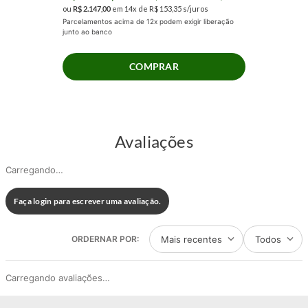
Permita-se o luxo de um descanso inigualável. Invista no Colchão Mola
ou
R$
2
.
147
,
00
em
14
x de
R$
153
,
35
s/juros
Parcelamentos acima de 12x podem exigir liberação
Ensacada Prodormir New Paris e descubra como um sono de alta
junto ao banco
performance pode melhorar cada aspecto do seu dia. Escolha o ápice do
conforto e suporte. Escolha Prodormir.
COMPRAR
Avaliações
Carregando…
Faça login para escrever uma avaliação.
Mais recentes
Todos
Carregando avaliações…