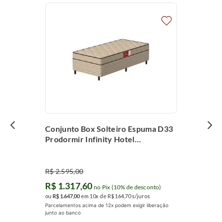
Conjunto Box Solteiro Espuma D33
Prodormir Infinity Hotel
(88x188x58cm)
R$
2
.
595
,
00
R$
1
.
317
,
60
no Pix (10% de desconto)
ou
R$
1
.
647
,
00
em
10
x de
R$
164
,
70
s/juros
Parcelamentos acima de 12x podem exigir liberação
junto ao banco