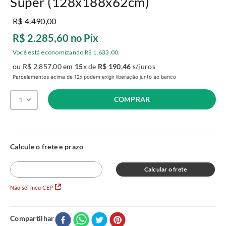
Super (128x188x62cm)
R$
4
.
490
,
00
R$
2
.
285
,
60
no Pix
Você está economizando
R$
1
.
633
,
00
.
ou
R$
2
.
857
,
00
em
15
x de
R$
190
,
46
s/juros
Parcelamentos acima de 12x podem exigir liberação junto ao banco
COMPRAR
1
Calcular o frete
Não sei meu CEP
Compartilhar