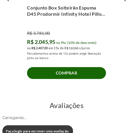
Conjunto Box Solteirão Espuma
D45 Prodormir Infinity Hotel Pillow
Super (100x200x62cm)
R$
3
.
781
,
00
R$
2
.
045
,
95
no Pix (10% de desconto)
ou
R$
2
.
407
,
00
em
15
x de
R$
160
,
46
s/juros
Parcelamentos acima de 12x podem exigir liberação
junto ao banco
COMPRAR
Avaliações
Carregando…
Faça login para escrever uma avaliação.