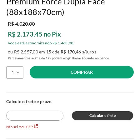
Premium Force Dupla Face
(88x188x70cm)
R$
4
.
020
,
00
R$
2
.
173
,
45
no Pix
Você está economizando
R$
1
.
463
,
00
.
ou
R$
2
.
557
,
00
em
15
x de
R$
170
,
46
s/juros
Parcelamentos acima de 12x podem exigir liberação junto ao banco
COMPRAR
1
Calcular o frete
Não sei meu CEP