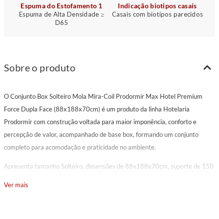
Espuma do Estofamento 1
Indicação biotipos casais
Espuma de Alta Densidade ≥
Casais com biotipos parecidos
D65
Sobre o produto
O Conjunto Box Solteiro Mola Mira-Coil Prodormir Max Hotel Premium
Force Dupla Face (88x188x70cm) é um produto da linha Hotelaria
Prodormir com construção voltada para maior imponência, conforto e
percepção de valor, acompanhado de base box, formando um conjunto
completo para acomodação e praticidade no ambiente.
Apresenta tamanho Solteiro, dimensões de 88x188x70cm, suporte de 150
kg por pessoa, revestimento em Malha branca com detalhes bege,
Ver mais
acabamento na cor branco.
Sua composição reúne molejo contínuo com suporte uniforme, alta