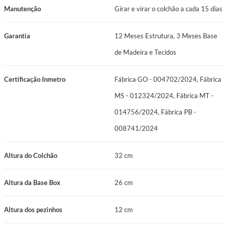
Sistema de Molejo: Mira-Coil
Manutenção
Girar e virar o colchão a cada 15 dias
Espuma do Estofamento 1: Espuma de Alta Densidade ≥ D65
Garantia
12 Meses Estrutura, 3 Meses Base
Espuma do Estofamento 2: D33
de Madeira e Tecidos
Pillow: Pillow Euro
Certificação Inmetro
Fábrica GO - 004702/2024, Fábrica
Revestimento: Malha branca com detalhes bege
MS - 012324/2024, Fábrica MT -
Cor: Branco
014756/2024, Fábrica PB -
Peso Suportado: 150 kg por pessoa
008741/2024
Manutenção: Dupla Face
Altura do Colchão
32 cm
Garantia: 12 Meses Estrutura, 3 Meses Base de Madeira e Tecidos
Altura da Base Box
26 cm
Certificações: Fábrica GO - 004702/2024, Fábrica MS - 012324/2024,
Fábrica MT - 014756/2024, Fábrica PB - 008741/2024
Altura dos pezinhos
12 cm