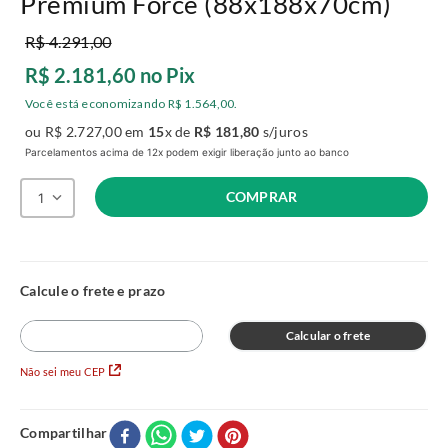
Premium Force (88x188x70cm)
R$
4
.
291
,
00
R$
2
.
181
,
60
no Pix
Você está economizando
R$
1
.
564
,
00
.
ou
R$
2
.
727
,
00
em
15
x de
R$
181
,
80
s/juros
Parcelamentos acima de 12x podem exigir liberação junto ao banco
COMPRAR
1
Calcular o frete
Não sei meu CEP
Compartilhar