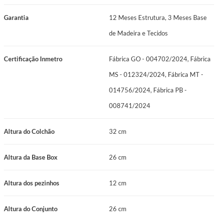
Espuma do Estofamento 1: Espuma de Alta Densidade ≥ D65
Garantia
12 Meses Estrutura, 3 Meses Base
Espuma do Estofamento 2: D33
de Madeira e Tecidos
Pillow: Pillow Euro
Certificação Inmetro
Fábrica GO - 004702/2024, Fábrica
Revestimento: Malha branca com detalhes bege
MS - 012324/2024, Fábrica MT -
Cor: Branco
014756/2024, Fábrica PB -
Peso Suportado: 120 kg por pessoa
008741/2024
Manutenção: No Turn
Altura do Colchão
32 cm
Garantia: 12 Meses Estrutura, 3 Meses Base de Madeira e Tecidos
Altura da Base Box
26 cm
Certificações: Fábrica GO - 004702/2024, Fábrica MS - 012324/2024,
Fábrica MT - 014756/2024, Fábrica PB - 008741/2024
Altura dos pezinhos
12 cm
Altura do Conjunto
26 cm