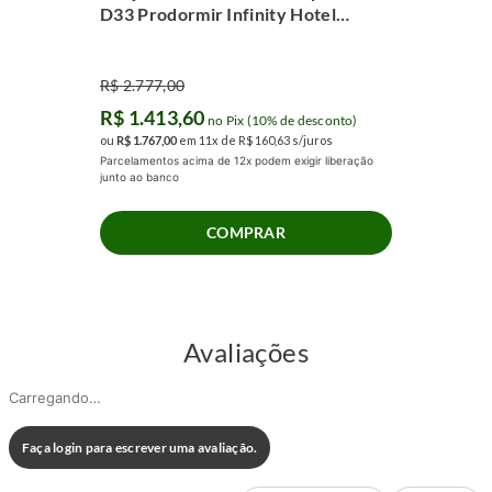
D33 Prodormir Infinity Hotel
(100x200x55cm)
R$
2
.
777
,
00
R$
1
.
413
,
60
no Pix (10% de desconto)
ou
R$
1
.
767
,
00
em
11
x de
R$
160
,
63
s/juros
Parcelamentos acima de 12x podem exigir liberação
junto ao banco
COMPRAR
Avaliações
Carregando…
Faça login para escrever uma avaliação.