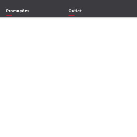
Promoções
Outlet
Redes sociais
Formas de pagamento