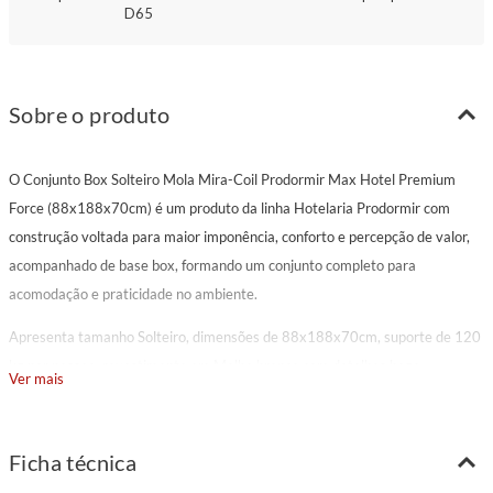
D65
Sobre o produto
O Conjunto Box Solteiro Mola Mira-Coil Prodormir Max Hotel Premium
Force (88x188x70cm) é um produto da linha Hotelaria Prodormir com
construção voltada para maior imponência, conforto e percepção de valor,
acompanhado de base box, formando um conjunto completo para
acomodação e praticidade no ambiente.
Apresenta tamanho Solteiro, dimensões de 88x188x70cm, suporte de 120
kg por pessoa, revestimento em Malha branca com detalhes bege,
Ver mais
acabamento na cor branco.
Sua composição reúne molejo contínuo com suporte uniforme, alta
Ficha técnica
resistência estrutural e excelente distribuição de peso, espuma de alta