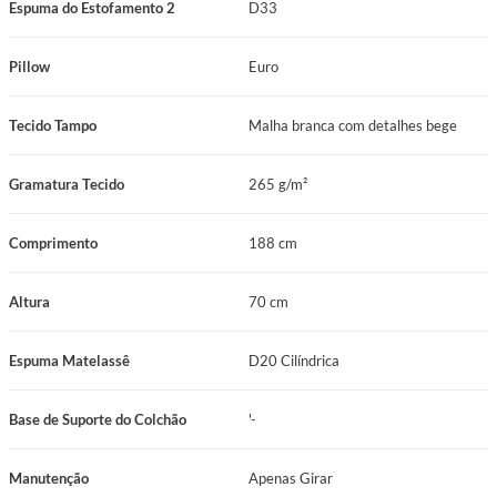
Espuma do Estofamento 2
D33
Manutenção prática com sistema No Turn.
Conjunto box completo para facilitar a composição do ambiente e a
Pillow
Euro
instalação.
Tecido Tampo
Malha branca com detalhes bege
Ficha Técnica
Nome do Produto: Conjunto Box Solteiro Mola Mira-Coil Prodormir Max
Gramatura Tecido
265 g/m²
Hotel Premium Force (88x188x70cm)
Comprimento
188 cm
Marca: Prodormir
Linha/Coleção: Hotelaria Prodormir
Altura
70 cm
Categoria: Conjunto Box
Espuma Matelassê
D20 Cilíndrica
Tamanho: Solteiro
Base de Suporte do Colchão
'-
Dimensões: 88x188x70cm
Sistema de Molejo: Mira-Coil
Manutenção
Apenas Girar