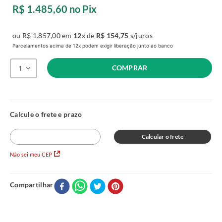
R$
1
.
485
,
60
no Pix
ou
R$
1
.
857
,
00
em
12
x de
R$
154
,
75
s/juros
Parcelamentos acima de 12x podem exigir liberação junto ao banco
COMPRAR
1
Calcular o frete
Não sei meu CEP
Compartilhar