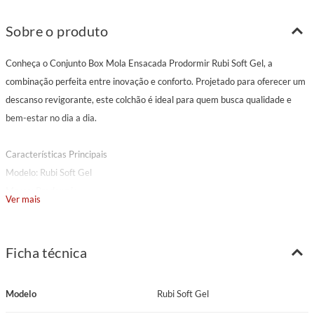
Sobre o produto
Conheça o Conjunto Box Mola Ensacada Prodormir Rubi Soft Gel, a
combinação perfeita entre inovação e conforto. Projetado para oferecer um
descanso revigorante, este colchão é ideal para quem busca qualidade e
bem-estar no dia a dia.
Características Principais
Modelo: Rubi Soft Gel
Marca: Prodormir
Ver mais
Pillow: Euro
Tecido: Malha branca com detalhes bege
Gramatura Tecido: 280 g/m²
Ficha técnica
Espuma Matelassê: D20 Cilíndrica
Espuma do Estofamento 1: Espuma D29 Soft Gel
Modelo
Rubi Soft Gel
Sistema de Molejo: Molas Ensacadas