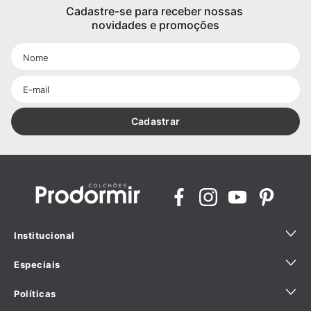
Cadastre-se para receber nossas 
novidades e promoções
Cadastrar
Institucional
Especiais
Quem Somos
Políticas
Sustentabilidade
Ajuda para comprar com especialista