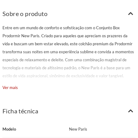
Sobre o produto
Entre em um mundo de conforto e sofisticação com o Conjunto Box
Prodormir New Paris. Criado para aqueles que apreciam os prazeres da
vida e buscam um bem-estar elevado, este colchão premium da Prodormir
transforma suas noites em uma experiência sublime e convida a momentos
especiais de relaxamento e deleite. Com uma combinação magistral de
tecnologia e materiais de altíssimo padrão, o New Paris é a base para um
estilo de vida aspiracional, sinônimo de exclusividade e valor tangível.
Ver mais
Características Principais
Modelo: New Paris
Marca: Prodormir
Ficha técnica
Pillow: Super
Tecido: Malha HD branca com detalhes bege (Gramatura: 320 g/m²)
Modelo
New Paris
Espuma Matelassê: D20 Cilíndrica