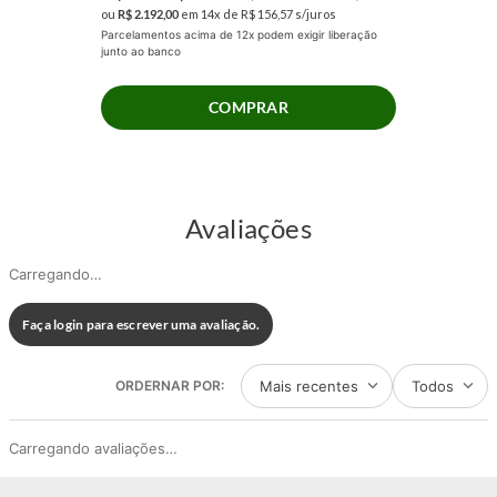
conforto e suporte. Escolha Prodormir.
ou
R$
2
.
192
,
00
em
14
x de
R$
156
,
57
s/juros
Parcelamentos acima de 12x podem exigir liberação
junto ao banco
COMPRAR
Avaliações
Carregando…
Faça login para escrever uma avaliação.
Mais recentes
Todos
Carregando avaliações…