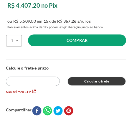
R$
4
.
407
,
20
no Pix
ou
R$
5
.
509
,
00
em
15
x de
R$
367
,
26
s/juros
Parcelamentos acima de 12x podem exigir liberação junto ao banco
COMPRAR
1
Calcular o frete
Não sei meu CEP
Compartilhar