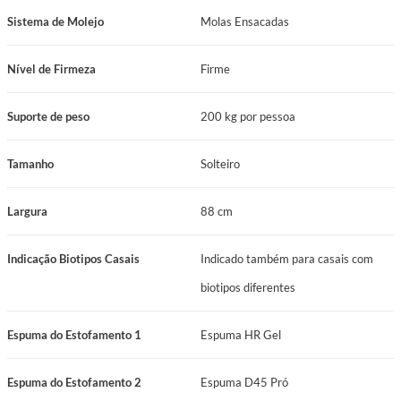
Espumas de Estofamento: Espuma HR Gel, Espuma D45 Pró, Espuma de
Sistema de Molejo
Molas Ensacadas
Alta Densidade ≥ D65
Sistema de Molejo: Molas Ensacadas (Molas Pocket)
Nível de Firmeza
Firme
Base de Suporte do Colchão: Espuma
Nível de Firmeza: Firme
Suporte de peso
200 kg por pessoa
Suporte de Peso: 200 kg
Manutenção: No turn
Tamanho
Solteiro
Certificação Inmetro: Certificado conforme Portaria Inmetro Nº 75/2021
Garantia: 12 Meses
Largura
88 cm
Tamanho: Solteiro
Comprimento: 188 cm
Indicação Biotipos Casais
Indicado também para casais com
Largura: 88 cm
Altura: 74 cm
biotipos diferentes
Benefícios que Elevam Sua Experiência
Espuma do Estofamento 1
Espuma HR Gel
Toque de Luxo e Conforto Superior: O Colchão New Paris apresenta um
Pillow Super que proporciona uma camada extra de acolhimento suntuoso.
Espuma do Estofamento 2
Espuma D45 Pró