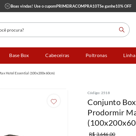
Boas vindas! Use o cupom
PRIMEIRACOMPRA10TS
e ganhe
10% OFF
 procura?
Base Box
Cabeceiras
Poltronas
Linha
Max Hotel Essential (100x200x60cm)
Código
:
2518
Conjunto Box
Prodormir Ma
(100x200x60
R$
3
.
646
,
00