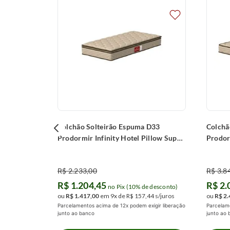
dormir
 desconto)
,
46
s/juros
igir liberação
Colchão Solteirão Espuma D33
Colchã
Prodormir Infinity Hotel Pillow Super
Prodor
(100x200x24cm)
(180x
R$
2
.
233
,
00
R$
3
.
8
R$
1
.
204
,
45
R$
2
.
no Pix (10% de desconto)
ou
R$
1
.
417
,
00
em
9
x de
R$
157
,
44
s/juros
ou
R$
2
.
Parcelamentos acima de 12x podem exigir liberação
Parcelame
junto ao banco
junto ao