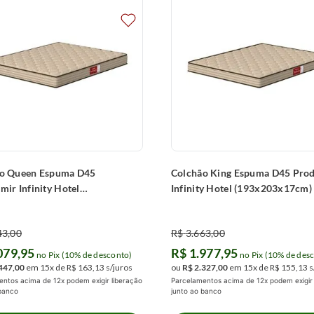
o Queen Espuma D45
Colchão King Espuma D45 Pro
mir Infinity Hotel
Infinity Hotel (193x203x17cm)
200x20cm)
43
,
00
R$
3
.
663
,
00
079
,
95
R$
1
.
977
,
95
no Pix (10% de desconto)
no Pix (10% de des
447
,
00
em
15
x de
R$
163
,
13
s/juros
ou
R$
2
.
327
,
00
em
15
x de
R$
155
,
13
s
ntos acima de 12x podem exigir liberação
Parcelamentos acima de 12x podem exigir 
 banco
junto ao banco