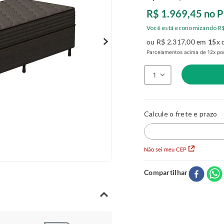
R$
1
.
969
,
45
no P
Você está economizando
R
ou
R$
2
.
317
,
00
em
15
x 
Parcelamentos acima de 12x pod
1
Não sei meu CEP
Compartilhar