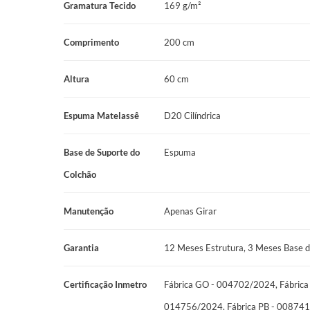
Gramatura Tecido
169 g/m²
Pillow: Flat
Revestimento: Jacquard Marrom
Comprimento
200 cm
Cor: Marrom
Altura
60 cm
Peso Suportado: 150 kg por pessoa
Espuma Matelassê
D20 Cilíndrica
Manutenção: No Turn
Garantia: 12 Meses Estrutura, 3 Meses Base de Madeira e Te
Base de Suporte do
Espuma
Certificações: Fábrica GO - 004702/2024, Fábrica MS - 01
Colchão
Fábrica PB - 008741/2024
Manutenção
Apenas Girar
Garantia
12 Meses Estrutura, 3 Meses Base d
Certificação Inmetro
Fábrica GO - 004702/2024, Fábrica
014756/2024, Fábrica PB - 00874