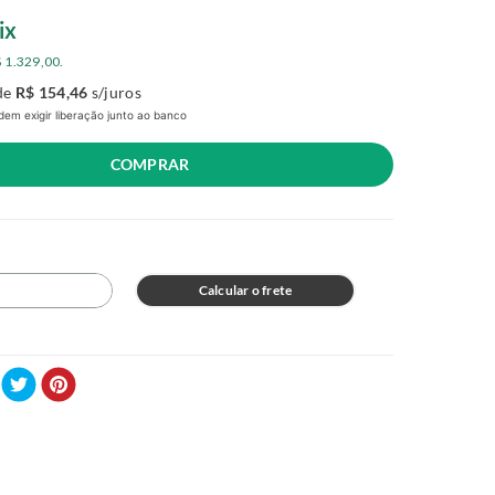
ix
$
1
.
329
,
00
.
de
R$
154
,
46
s/juros
em exigir liberação junto ao banco
COMPRAR
Calcular o frete