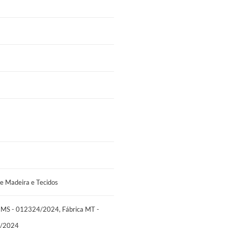
cidos
2324/2024, Fábrica MT - 014756/2024,
e Madeira e Tecidos
 MS - 012324/2024, Fábrica MT -
1/2024