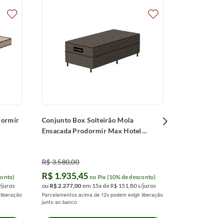
Conjunto B
Prodormir
(88x188x6
R$
3
.
314
,
0
R$
1
.
790
ou
R$
2
.
107
,
Parcelamentos 
junto ao banco
dormir
Conjunto Box Solteirão Mola
Ensacada Prodormir Max Hotel
Comfort (90x200x64cm)
R$
3
.
580
,
00
R$
1
.
935
,
45
conto)
no Pix (10% de desconto)
/juros
ou
R$
2
.
277
,
00
em
15
x de
R$
151
,
80
s/juros
liberação
Parcelamentos acima de 12x podem exigir liberação
junto ao banco