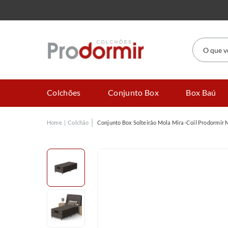
O que você
Colchões
Conjunto Box
Box Baú
Colchão
Conjunto Box Solteirão Mola Mira-Coil Prodormir 