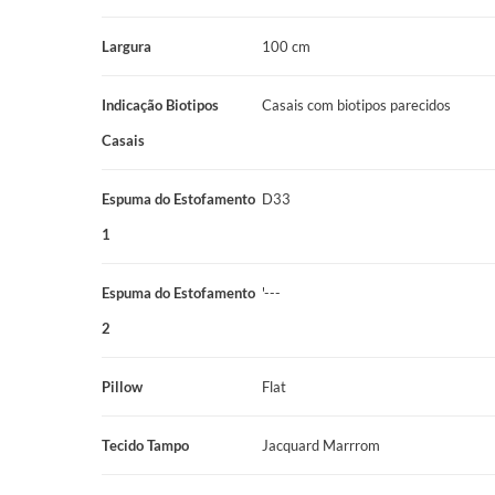
Manutenção prática com sistema No Turn.
Largura
100 cm
Conjunto box completo para facilitar a composição do ambiente
Ficha Técnica
Indicação Biotipos
Casais com biotipos parecidos
Nome do Produto: Conjunto Box Solteirão Mola Mira-Coil Pro
Casais
(100x200x60cm)
Espuma do Estofamento
D33
Marca: Prodormir
1
Linha/Coleção: Hotelaria Prodormir
Espuma do Estofamento
'---
Categoria: Conjunto Box
2
Tamanho: Solteirão
Dimensões: 100x200x60cm
Pillow
Flat
Sistema de Molejo: Mira-Coil
Tecido Tampo
Jacquard Marrrom
Espuma do Estofamento 1: D33