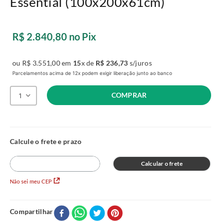
Essential (100x200x61cm)
R$
2
.
840
,
80
no Pix
ou
R$
3
.
551
,
00
em
15
x de
R$
236
,
73
s/juros
Parcelamentos acima de 12x podem exigir liberação junto ao banco
COMPRAR
1
Calcular o frete
Não sei meu CEP
Compartilhar