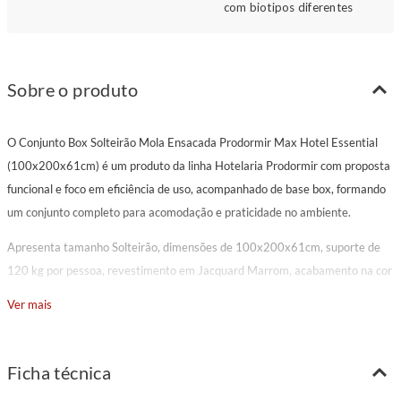
com biotipos diferentes
Sobre o produto
O Conjunto Box Solteirão Mola Ensacada Prodormir Max Hotel Essential
(100x200x61cm) é um produto da linha Hotelaria Prodormir com proposta
funcional e foco em eficiência de uso, acompanhado de base box, formando
um conjunto completo para acomodação e praticidade no ambiente.
Apresenta tamanho Solteirão, dimensões de 100x200x61cm, suporte de
120 kg por pessoa, revestimento em Jacquard Marrom, acabamento na cor
marrom.
Ver mais
Sua composição reúne molejo com menor transferência de movimento,
acomodação individualizada e melhor estabilidade durante o descanso,
Ficha técnica
espuma D33 para sustentação consistente e conforto estável, acabamento
mais linear e funcional, adequado para ambientes que priorizam praticidade