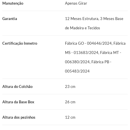
Manutenção
Apenas Girar
Revestimento: Jacquard Marrom
Garantia
12 Meses Estrutura, 3 Meses Base
Cor: Marrom
de Madeira e Tecidos
Peso Suportado: 120 kg por pessoa
Certificação Inmetro
Fábrica GO - 004646/2024, Fábrica
Manutenção: No Turn
MS - 013683/2024, Fábrica MT -
Garantia: 12 Meses Estrutura, 3 Meses Base de Madeira e Tecidos
006380/2024, Fábrica PB -
Certificações: Fábrica GO - 004646/2024, Fábrica MS - 013683/2024,
005483/2024
Fábrica MT - 006380/2024, Fábrica PB - 005483/2024
Altura do Colchão
23 cm
Altura da Base Box
26 cm
Altura dos pezinhos
12 cm