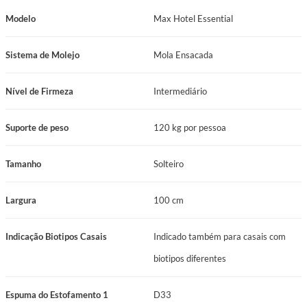
e padronização visual.
Modelo
Max Hotel Essential
Colchão criado para atender uma linha de hotéis.
Sistema de Molejo
Mola Ensacada
O sistema No Turn simplifica a manutenção, exigindo apenas o giro
periódico do colchão.
Nível de Firmeza
Intermediário
Menor transferência de movimento para mais estabilidade durante o
Suporte de peso
120 kg por pessoa
descanso.
Composição de espumas D33 para reforçar conforto e sustentação.
Tamanho
Solteiro
Acabamento Flat com perfil funcional e visual mais limpo.
Largura
100 cm
Suporte de 120 kg por pessoa.
Indicação Biotipos Casais
Indicado também para casais com
Revestimento em Jacquard Marrom adequado para ambientes de
hospedagem.
biotipos diferentes
Manutenção prática com sistema No Turn.
Espuma do Estofamento 1
D33