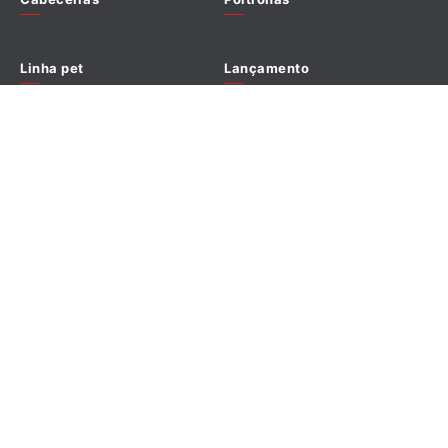
Política de cookies
Linha pet
Lançamento
Promoções
Outlet
Redes sociais
Formas de pagamento