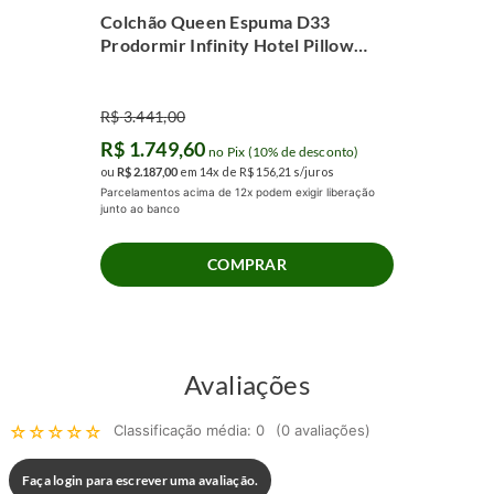
Colchão Queen Espuma D33
Prodormir Infinity Hotel Pillow
Super (158x198x24cm)
R$
3
.
441
,
00
R$
1
.
749
,
60
no Pix (10% de desconto)
ou
R$
2
.
187
,
00
em
14
x de
R$
156
,
21
s/juros
Parcelamentos acima de 12x podem exigir liberação
junto ao banco
COMPRAR
Avaliações
☆
☆
☆
☆
☆
Classificação média: 0
(0 avaliações)
Faça login para escrever uma avaliação.