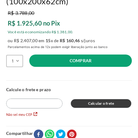
(100x200x62cm)
R$
3
.
788
,
00
R$
1
.
925
,
60
no Pix
Você está economizando
R$
1
.
381
,
00
.
ou
R$
2
.
407
,
00
em
15
x de
R$
160
,
46
s/juros
Parcelamentos acima de 12x podem exigir liberação junto ao banco
COMPRAR
1
Calcular o frete
Não sei meu CEP
Compartilhar