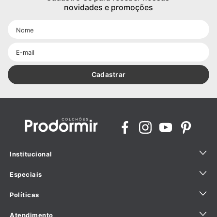
novidades e promoções
Cadastrar
Institucional
Especiais
Quem Somos
Políticas
Sustentabilidade
Ajuda para comprar com especialista
Fábricas Licenciadas
Atendimento
Hotelaria