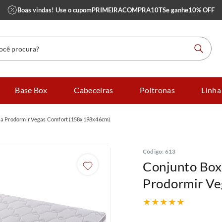
Boas vindas! Use o cupom
PRIMEIRACOMPRA10TS
e ganhe
10% OFF
 procura?
Base Box
Cabeceiras
Poltronas
Linha
a Prodormir Vegas Comfort (158x198x46cm)
Código
:
613
Conjunto Box
Prodormir V
★
★
★
★
★