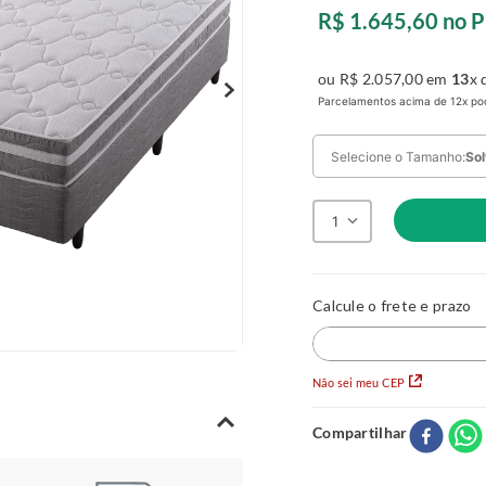
R$
1
.
645
,
60
no P
ou
R$
2
.
057
,
00
em
13
x 
Parcelamentos acima de 12x pod
Selecione o Tamanho:
Sol
1
Queen
A:
46
L:
158
C:
19
Solteiro
A:
14
L:
88
C:
188
Não sei meu CEP
Queen
A:
20
L:
158
C:
19
Compartilhar