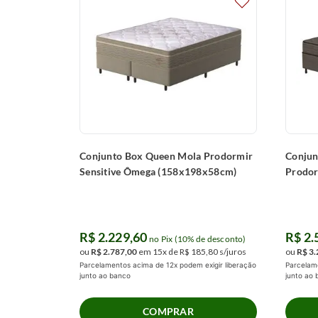
Conjunto Box Queen Mola Prodormir
Conjun
Sensitive Ômega (158x198x58cm)
Prodor
(158x
R$
2
.
229
,
60
R$
2
.
no Pix (10% de desconto)
ou
R$
2
.
787
,
00
em
15
x de
R$
185
,
80
s/juros
ou
R$
3
.
Parcelamentos acima de 12x podem exigir liberação
Parcelame
junto ao banco
junto ao
COMPRAR