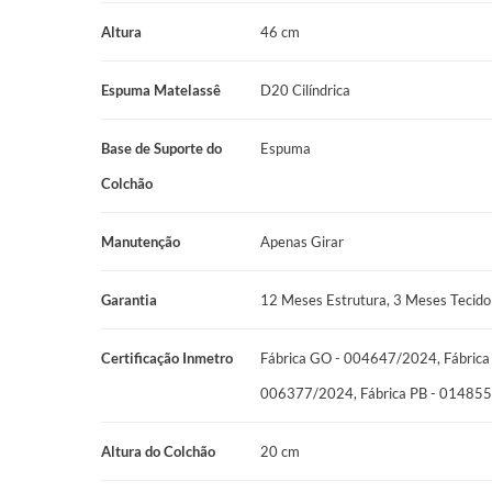
Altura do conjunto: 58 cm
Altura
46 cm
Manutenção: No Turn, girar o Colchão a cada 30 dias
Garantia: 12 meses
Espuma Matelassê
D20 Cilíndrica
Certificação Inmetro: Certificado conforme Portaria Inmetro
Base de Suporte do
Espuma
A Prodormir oferece a garantia de 12 meses a partir do rece
Colchão
defeito de fabricação, entre em contato com nossos canais de
eficiente.
Manutenção
Apenas Girar
Garantia
12 Meses Estrutura, 3 Meses Tecido
Certificação Inmetro
Fábrica GO - 004647/2024, Fábrica
006377/2024, Fábrica PB - 01485
Altura do Colchão
20 cm