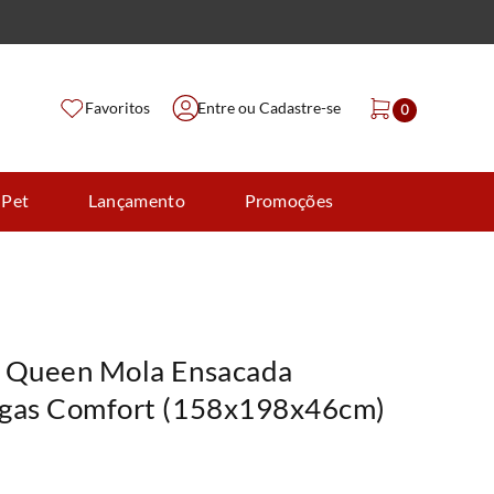
Favoritos
Entre ou Cadastre-se
0
 Pet
Lançamento
Promoções
 Queen Mola Ensacada
egas Comfort (158x198x46cm)