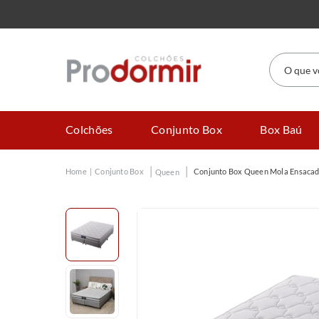
O que você
Colchões
Conjunto Box
Box Baú
Conjunto Box
Conjunto Box Queen Mola Ensacad
Queen