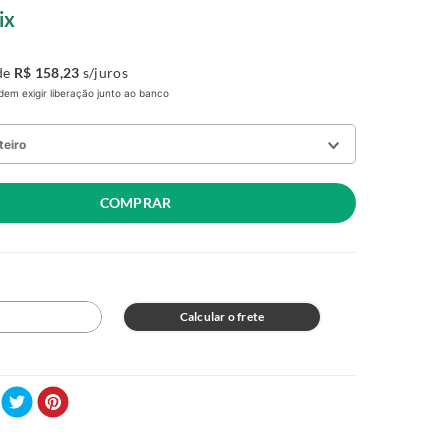
ix
de
R$
158
,
23
s/juros
em exigir liberação junto ao banco
teiro
COMPRAR
8
R$ 2.057,00
no Pix
Calcular o frete
R$ 909,00
no Pix
8
R$ 1.207,00
no Pix