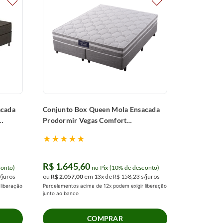
acada
Conjunto Box Queen Mola Ensacada
Prodormir Vegas Comfort
(158x198x46cm)
★
★
★
★
★
R$
1
.
645
,
60
conto)
no Pix (10% de desconto)
/juros
ou
R$
2
.
057
,
00
em
13
x de
R$
158
,
23
s/juros
liberação
Parcelamentos acima de 12x podem exigir liberação
junto ao banco
COMPRAR