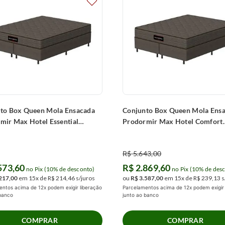
to Box Queen Mola Ensacada
Conjunto Box Queen Mola Ens
mir Max Hotel Essential
Prodormir Max Hotel Comfort
198x49cm)
(158x198x52cm)
R$
5
.
643
,
00
573
,
60
R$
2
.
869
,
60
no Pix (10% de desconto)
no Pix (10% de des
217
,
00
em
15
x de
R$
214
,
46
s/juros
ou
R$
3
.
587
,
00
em
15
x de
R$
239
,
13
s
ntos acima de 12x podem exigir liberação
Parcelamentos acima de 12x podem exigir 
 banco
junto ao banco
COMPRAR
COMPRAR