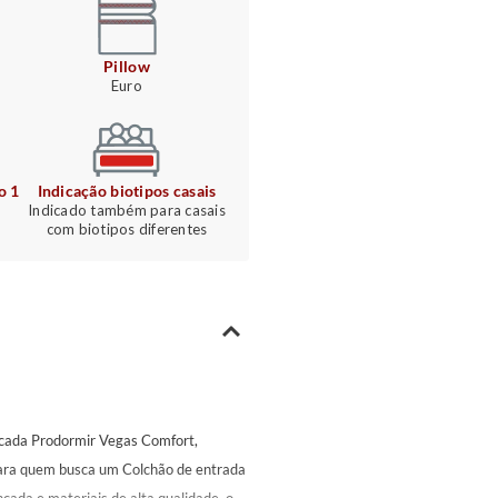
King
A:
20
L:
193
C:
2
Pillow
Euro
*Medidas em centímet
o 1
Indicação biotipos casais
Indicado também para casais
com biotipos diferentes
acada Prodormir Vegas Comfort,
 para quem busca um Colchão de entrada