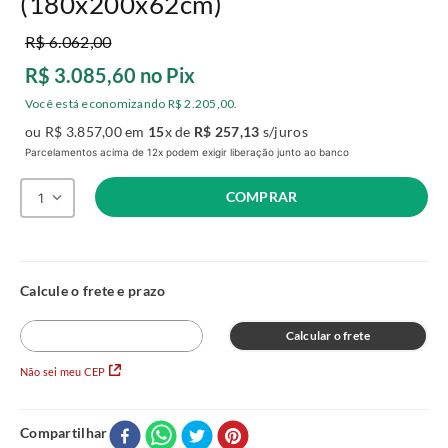
(180x200x62cm)
R$
6
.
062
,
00
R$
3
.
085
,
60
no Pix
Você está economizando
R$
2
.
205
,
00
.
ou
R$
3
.
857
,
00
em
15
x de
R$
257
,
13
s/juros
Parcelamentos acima de 12x podem exigir liberação junto ao banco
COMPRAR
1
Calcular o frete
Não sei meu CEP
Compartilhar