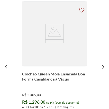
Colchão Queen Mola Ensacada Boa
Forma Casablanca à Vácuo
R$
2
.
005
,
00
R$
1
.
296
,
80
no Pix (10% de desconto)
ou
R$
1
.
621
,
00
em
10
x de
R$
162
,
10
s/juros