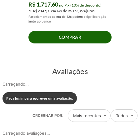
R$
1
.
717
,
60
no Pix (10% de desconto)
ou
R$
2
.
147
,
00
em
14
x de
R$
153
,
35
s/juros
Parcelamentos acima de 12x podem exigir liberação
junto ao banco
COMPRAR
Avaliações
Carregando…
Faça login para escrever uma avaliação.
Mais recentes
Todos
Carregando avaliações…