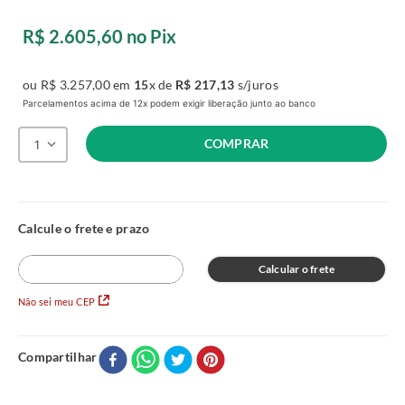
R$
2
.
605
,
60
no Pix
ou
R$
3
.
257
,
00
em
15
x de
R$
217
,
13
s/juros
Parcelamentos acima de 12x podem exigir liberação junto ao banco
COMPRAR
1
Calcular o frete
Não sei meu CEP
Compartilhar