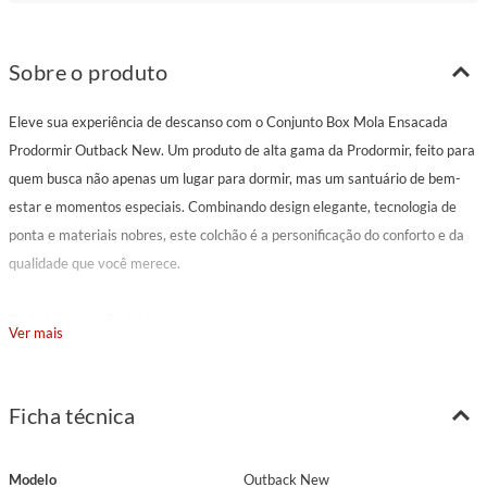
Sobre o produto
Eleve sua experiência de descanso com o Conjunto Box Mola Ensacada
Prodormir Outback New. Um produto de alta gama da Prodormir, feito para
quem busca não apenas um lugar para dormir, mas um santuário de bem-
estar e momentos especiais. Combinando design elegante, tecnologia de
ponta e materiais nobres, este colchão é a personificação do conforto e da
qualidade que você merece.
Características Principais
Ver mais
Modelo: Outback New
Marca: Prodormir
Pillow: Euro
Ficha técnica
Tecido: Malha branca com detalhes brancos
Gramatura Tecido: 170 g/m²
Modelo
Outback New