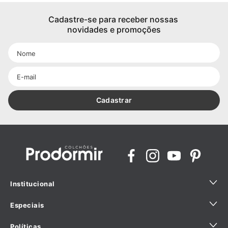
Cadastre-se para receber nossas 
novidades e promoções
Cadastrar
Institucional
Especiais
Quem Somos
Políticas
Sustentabilidade