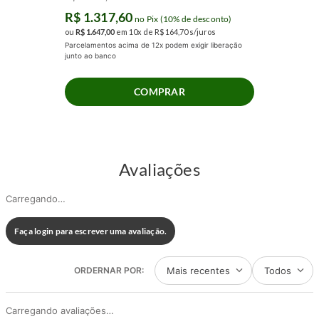
R$
1
.
317
,
60
no Pix (10% de desconto)
ou
R$
1
.
647
,
00
em
10
x de
R$
164
,
70
s/juros
Parcelamentos acima de 12x podem exigir liberação
junto ao banco
COMPRAR
Avaliações
Carregando…
Faça login para escrever uma avaliação.
Mais recentes
Todos
Carregando avaliações…