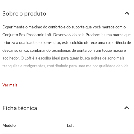
Sobre o produto
Experimente o máximo do conforto e do suporte que você merece com o
Conjunto Box Prodormir Loft. Desenvolvido pela Prodormir, uma marca que
prioriza a qualidade e o bem-estar, este colchão oferece uma experiência de
descanso única, combinando tecnologias de ponta com um toque macio e
acolhedor. O Loft é a escolha ideal para quem busca noites de sono mais
tranquilas e revigorantes, contribuindo para uma melhor qualidade de vida.
Características Principais
Ver mais
Modelo: Loft
Marca: Prodormir
Pillow: Euro
Ficha técnica
Tecido: Malha branca com detalhes brancos em relevo
Gramatura Tecido: 350 g/m²
Modelo
Loft
Espuma Matelassê: Látex