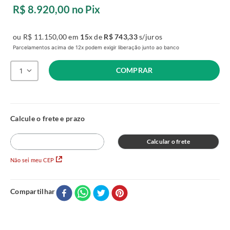
R$
8
.
920
,
00
no Pix
ou
R$
11
.
150
,
00
em
15
x de
R$
743
,
33
s/juros
Parcelamentos acima de 12x podem exigir liberação junto ao banco
COMPRAR
1
Calcular o frete
Não sei meu CEP
Compartilhar