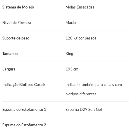
Espuma do Estofamento 1: Espuma D29 Soft Gel
Sistema de Molejo
Molas Ensacadas
Sistema de Molejo: Molas Ensacadas
Base de Suporte do Colchão: Espuma
Nível de Firmeza
Macio
Nível de Firmeza: Macio
Suporte de Peso: 120 kg por pessoa
Suporte de peso
120 kg por pessoa
Manutenção: No turn
Certificação Inmetro: Certificado conforme Portaria Inmetro Nº 75/2021
Tamanho
King
Garantia: 12 Meses
Tamanho: King
Largura
193 cm
Comprimento: 203 cm
Largura: 193 cm
Indicação Biotipos Casais
Indicado também para casais com
Altura: 70 cm
Indicação Biotipos Casais: Indicado também para casais com biotipos
biotipos diferentes
diferentes
Espuma do Estofamento 1
Espuma D29 Soft Gel
Benefícios que Transformam Seu Descanso
Espuma do Estofamento 2
-