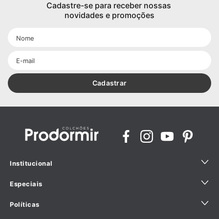
Cadastre-se para receber nossas 
novidades e promoções
Cadastrar
Institucional
Especiais
Quem Somos
Políticas
Sustentabilidade
Ajuda para comprar com especialista