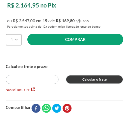
R$
2
.
164
,
95
no Pix
ou
R$
2
.
547
,
00
em
15
x de
R$
169
,
80
s/juros
Parcelamentos acima de 12x podem exigir liberação junto ao banco
COMPRAR
1
Calcular o frete
Não sei meu CEP
Compartilhar