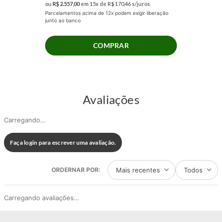
ou
R$
2
.
557
,
00
em
15
x de
R$
170
,
46
s/juros
também seu bem-estar diário, um investimento que realmente vale a pena.
Parcelamentos acima de 12x podem exigir liberação
junto ao banco
Desfrute da firmeza e do conforto superior do Conjunto Box Prodormir Foz.
COMPRAR
Invista em um sono que realmente te recupera, deixando seu corpo
alinhado e sua mente renovada. Escolha Foz e sinta a diferença que um
colchão de alta qualidade pode fazer em sua vida. Escolha Prodormir.
Avaliações
Carregando…
Faça login para escrever uma avaliação.
Mais recentes
Todos
Carregando avaliações…