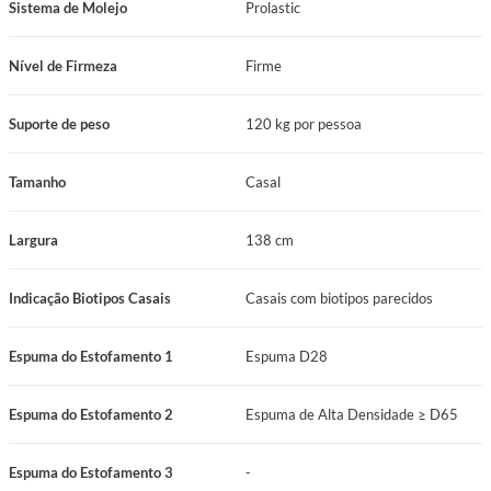
Sistema de Molejo
Prolastic
Espuma do Estofamento 1: Espuma D28
Espuma do Estofamento 2: Espuma de Alta Densidade ≥ D65
Nível de Firmeza
Firme
Sistema de Molejo: Prolastic
Base de Suporte do Colchão: Espuma
Suporte de peso
120 kg por pessoa
Nível de Firmeza: Firme
Suporte de Peso: 120 kg por pessoa
Tamanho
Casal
Manutenção: No turn
Certificação Inmetro: Certificado conforme Portaria Inmetro Nº 75/2021
Largura
138 cm
Garantia: 12 meses
Tamanho: Casal
Indicação Biotipos Casais
Casais com biotipos parecidos
Comprimento: 188 cm
Largura: 138 cm
Espuma do Estofamento 1
Espuma D28
Altura: 68 cm
Indicação Biotipos Casais: Casais com biotipos parecidos
Espuma do Estofamento 2
Espuma de Alta Densidade ≥ D65
Benefícios que Transformam Seu Descanso e Seus Dias
Espuma do Estofamento 3
-