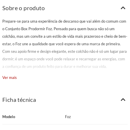
Sobre o produto
Prepare-se para uma experiência de descanso que vai além do comum com
o Conjunto Box Prodormir Foz. Pensado para quem busca não só um
colchão, mas um convite a um estilo de vida mais prazeroso e cheio de bem-
estar, o Foz une a qualidade que você espera de uma marca de primeira.
Com seu apoio firme e design elegante, este colchão não é só um lugar para
dormir; é um espaço onde você pode relaxar e recarregar as energias, com
a confiança de um produto feito para durar e melhorar sua vida.
Ver mais
Características Principais
Modelo: Foz
Marca: Prodormir
Ficha técnica
Pillow: Super
Tecido: Malha branca com detalhes bege
Modelo
Foz
Gramatura Tecido: 280 g/m²
Espuma Matelassê: D20 Cilíndrica