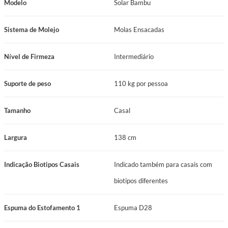
Modelo
Solar Bambu
Nível de Firmeza: Intermediário
Suporte de Peso: 110 kg por pessoa
Sistema de Molejo
Molas Ensacadas
Manutenção: No turn
Certificação Inmetro: Certificado conforme Portaria Inmetro Nº 75/2021
Nível de Firmeza
Intermediário
Garantia: 12 Meses
Tamanho: Casal
Suporte de peso
110 kg por pessoa
Comprimento: 188 cm
Largura: 138 cm
Tamanho
Casal
Altura: 58 cm
Indicação Biotipos Casais: Indicado para casais com biotipos diferentes
Largura
138 cm
Benefícios do Colchão Prodormir Solar Bambu
Indicação Biotipos Casais
Indicado também para casais com
Conforto Inigualável com Pillow Euro: O Colchão Solar Bambu é equipado
com pillow euro, proporcionando uma superfície incrivelmente macia e
biotipos diferentes
acolhedora. O tecido de poliéster com detalhes pretos oferece um toque
suave e elegante, garantindo noites de sono tranquilas e revigorantes.
Espuma do Estofamento 1
Espuma D28