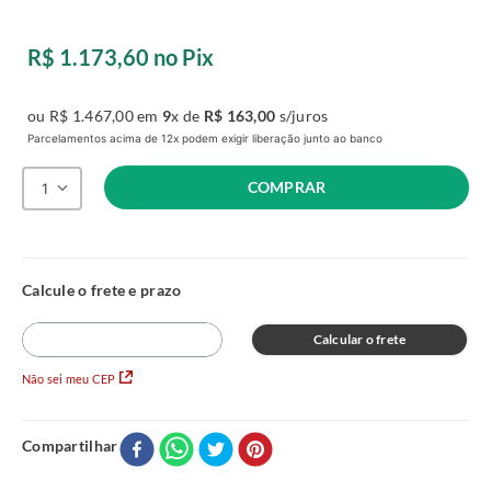
R$
1
.
173
,
60
no Pix
ou
R$
1
.
467
,
00
em
9
x de
R$
163
,
00
s/juros
Parcelamentos acima de 12x podem exigir liberação junto ao banco
COMPRAR
1
Calcular o frete
Não sei meu CEP
Compartilhar