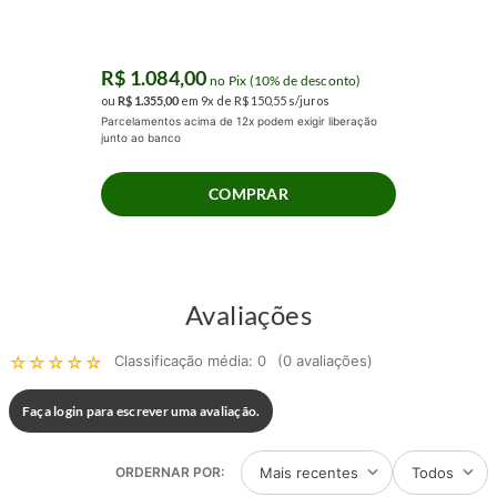
R$
1
.
084
,
00
no Pix (10% de desconto)
ou
R$
1
.
355
,
00
em
9
x de
R$
150
,
55
s/juros
Parcelamentos acima de 12x podem exigir liberação
junto ao banco
COMPRAR
Avaliações
☆
☆
☆
☆
☆
Classificação média: 0
(0 avaliações)
Faça login para escrever uma avaliação.
Mais recentes
Todos