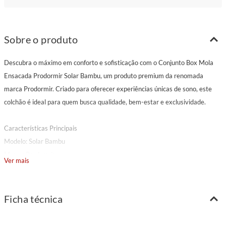
Sobre o produto
Descubra o máximo em conforto e sofisticação com o Conjunto Box Mola
Ensacada Prodormir Solar Bambu, um produto premium da renomada
marca Prodormir. Criado para oferecer experiências únicas de sono, este
colchão é ideal para quem busca qualidade, bem-estar e exclusividade.
Características Principais
Modelo: Solar Bambu
Marca: Prodormir
Ver mais
Pillow: Euro
Tecido: Poliéster branco com detalhes pretos
Espuma Matelassê: D20 Cilíndrica
Ficha técnica
Espuma do Estofamento 1: Espuma D28
Sistema de Molejo: Molas Ensacadas