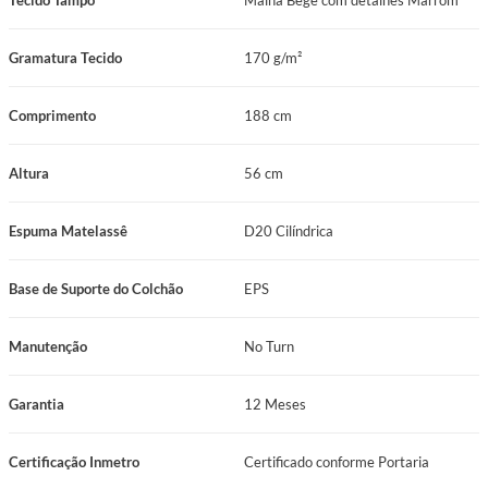
Tecido Tampo
Malha Bege com detalhes Marrom
Gramatura Tecido
170 g/m²
Comprimento
188 cm
Altura
56 cm
Espuma Matelassê
D20 Cilíndrica
Base de Suporte do Colchão
EPS
Manutenção
No Turn
Garantia
12 Meses
Certificação Inmetro
Certificado conforme Portaria