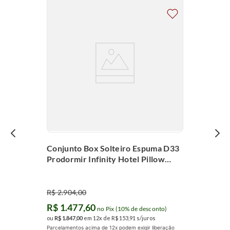
Conjunto Box Solteiro Espuma D33
Prodormir Infinity Hotel Pillow
Super (88x188x62cm)
R$
2
.
904
,
00
R$
1
.
477
,
60
no Pix (10% de desconto)
ou
R$
1
.
847
,
00
em
12
x de
R$
153
,
91
s/juros
Parcelamentos acima de 12x podem exigir liberação