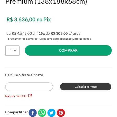
Premium (138x188x68cm)
R$
3
.
636
,
00
no Pix
ou
R$
4
.
545
,
00
em
15
x de
R$
303
,
00
s/juros
Parcelamentos acima de 12x podem exigir liberação junto ao banco
COMPRAR
1
Calcular o frete
Não sei meu CEP
Compartilhar