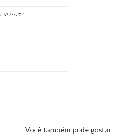
ia com mais prazer.
tro Nº 75/2021
n torna a manutenção do seu colchão
vez em quando para que o peso se espalhe
ort Bambu tem o Certificado do
egras mais importantes de qualidade e
odormir se preocupa muito em oferecer
 do mercado.
ambu é mais do que comprar um
zer e o bem-estar são prioridades. Ele
tecnologia que garante que ele dure
m gosta de coisas boas, que são
Você também pode gostar
 pena e que se transforma em