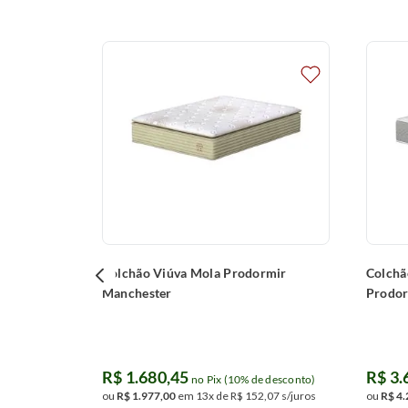
momentos especiais de descanso e mais qualidade de vida.
mir Safira
 desconto)
,
70
s/juros
igir liberação
Colchão Viúva Mola Prodormir
Colchã
Manchester
Prodor
R$
1
.
680
,
45
R$
3
.
no Pix (10% de desconto)
ou
R$
1
.
977
,
00
em
13
x de
R$
152
,
07
s/juros
ou
R$
4
.