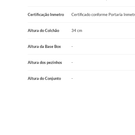
renovados, pronto para viver momentos especiais e seu dia a d
Certificação Inmetro
Certificado conforme Portaria Inme
Manutenção Simples (Não Precisa Virar): A tecnologia No Tur
muito mais fácil. Você não precisa virá-lo, apenas girá-lo de 
Altura do Colchão
34 cm
por igual, fazendo ele durar ainda mais e sem esforço.
Altura da Base Box
-
Qualidade e Segurança Aprovadas: O Colchão Prodormir Comf
Inmetro (Portaria Nº 75/2021). Isso prova que ele segue as r
Altura dos pezinhos
-
segurança do Brasil. A garantia de 12 meses mostra que a Pr
produtos excelentes e de confiança, como as melhores marcas
Altura do Conjunto
-
Por que Escolher o Colchão Prodormir Comfort Bambu?
Escolher o Colchão de Molas Ensacadas Prodormir Comfort B
colchão; é investir em um estilo de vida onde o conforto, o pra
representa a qualidade consistente da Prodormir, junto com a 
muito e te dê um prazer sem igual. É o produto ideal para que
exclusivas e sofisticadas, buscando algo que realmente vale a