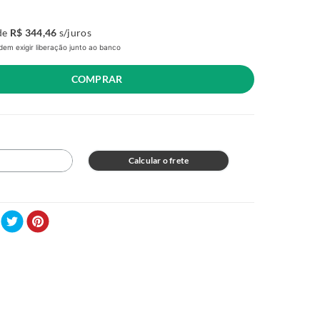
de
R$
344
,
46
s/juros
em exigir liberação junto ao banco
COMPRAR
Calcular o frete