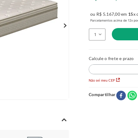
ou
R$
5
.
167
,
00
em
15
x 
Parcelamentos acima de 12x pod
1
Não sei meu CEP
Compartilhar