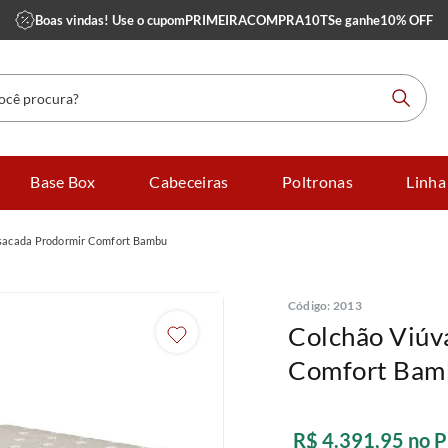
Boas vindas! Use o cupom
PRIMEIRACOMPRA10TS
e ganhe
10% OFF
 procura?
Base Box
Cabeceiras
Poltronas
Linha
sacada Prodormir Comfort Bambu
Código
:
2013
Colchão Viúv
Comfort Bam
R$
4
.
391
,
95
no P