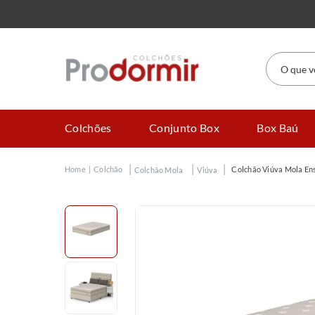
O que você
Colchões
Conjunto Box
Box Baú
Colchão
Colchão Viúva Mola En
Colchão Mola
Viúva