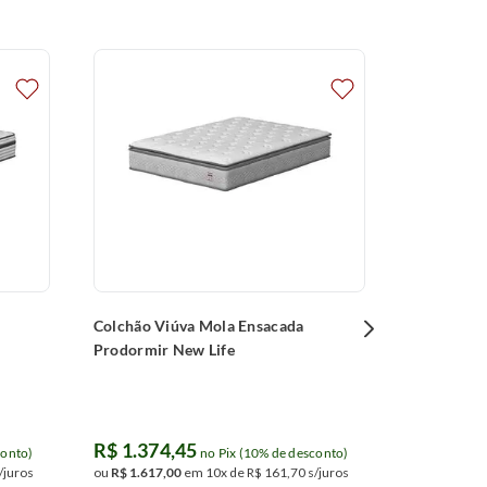
Colchão V
Hercules 
R$
1
.
595
ou
R$
1
.
877
,
Parcelamentos 
junto ao banco
Colchão Viúva Mola Ensacada
Prodormir New Life
R$
1
.
374
,
45
conto)
no Pix (10% de desconto)
/juros
ou
R$
1
.
617
,
00
em
10
x de
R$
161
,
70
s/juros