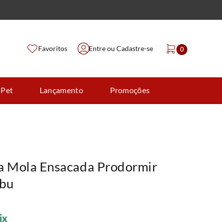
Favoritos
Entre ou Cadastre-se
0
 Pet
Lançamento
Promoções
a Mola Ensacada Prodormir
bu
ix