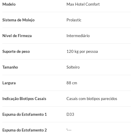
Modelo
Max Hotel Comfort
Colchão criado para atender uma linha de hotéis.
O sistema No Turn simplifica a manutenção, exigindo apenas o giro
Sistema de Molejo
Prolastic
periódico do colchão.
Nível de Firmeza
Intermediário
Resistência progressiva e bom desempenho estrutural para rotinas
intensas.
Suporte de peso
120 kg por pessoa
Composição de espumas D33 para reforçar conforto e sustentação.
Tamanho
Solteiro
Acabamento Flat com perfil funcional e visual mais limpo.
Suporte de 120 kg por pessoa.
Largura
88 cm
Revestimento em Jacquard Marrom adequado para ambientes de
Indicação Biotipos Casais
Casais com biotipos parecidos
hospedagem.
Manutenção prática com sistema No Turn.
Espuma do Estofamento 1
D33
Ficha Técnica
Espuma do Estofamento 2
'---