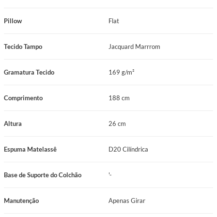
Nome do Produto: Colchão Solteiro Mola Prodormir Max Hotel Comfort
(88x188x26cm)
Pillow
Flat
Marca: Prodormir
Tecido Tampo
Jacquard Marrrom
Linha/Coleção: Hotelaria Prodormir
Categoria: Colchão
Gramatura Tecido
169 g/m²
Tamanho: Solteiro
Comprimento
188 cm
Dimensões: 88x188x26cm
Altura
26 cm
Sistema de Molejo: Prolastic
Espuma do Estofamento 1: D33
Espuma Matelassê
D20 Cilíndrica
Pillow: Flat
Base de Suporte do Colchão
'-
Revestimento: Jacquard Marrom
Manutenção
Apenas Girar
Cor: Marrom