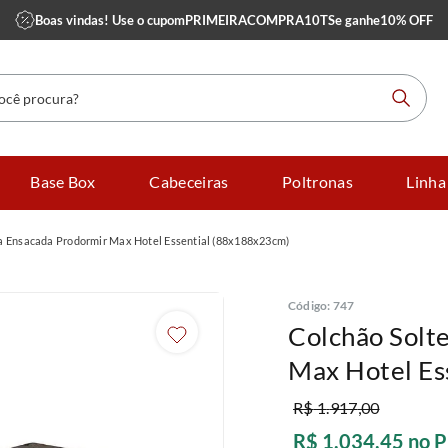
Boas vindas! Use o cupom
PRIMEIRACOMPRA10TS
e ganhe
10% OFF
 procura?
Base Box
Cabeceiras
Poltronas
Linha
a Ensacada Prodormir Max Hotel Essential (88x188x23cm)
Código
:
747
Colchão Solt
Max Hotel Es
R$
1
.
917
,
00
R$
1
.
034
,
45
no P