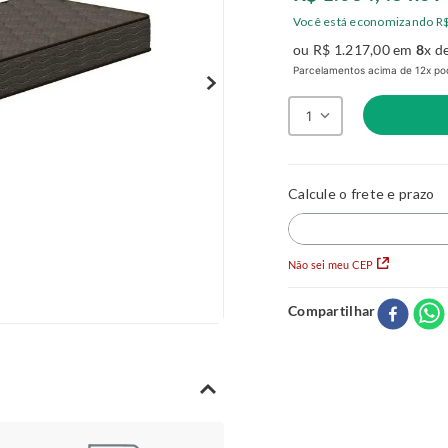
Você está economizando
R
ou
R$
1
.
217
,
00
em
8
x d
Parcelamentos acima de 12x pod
1
Não sei meu CEP
Compartilhar