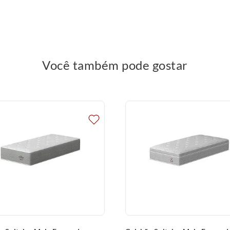
ial utilizado como base de colchões e tem
deformação na estrutura do colchão, o que é
Você também pode gostar
EPS é mais resistente do que a madeira e a
 torna uma opção mais amigável ao meio
mbiente e do corpo, o que ajuda a manter o
em para um ambiente de sono mais saudável.
ransportar em locais apertados, uma vez que
om suas características de durabilidade e