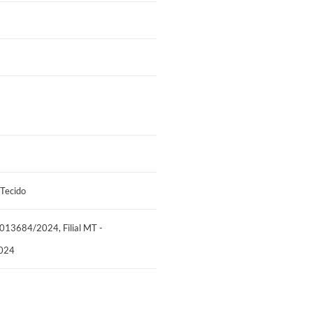
e descansar.
o alguém se movimenta, o outro não sente;
Tecido
- 013684/2024, Filial MT -
2024
uro que funciona como um abraço de espuma
a adicional de conforto com uma divisão
do colchão. Combinando conforto e design, o
.