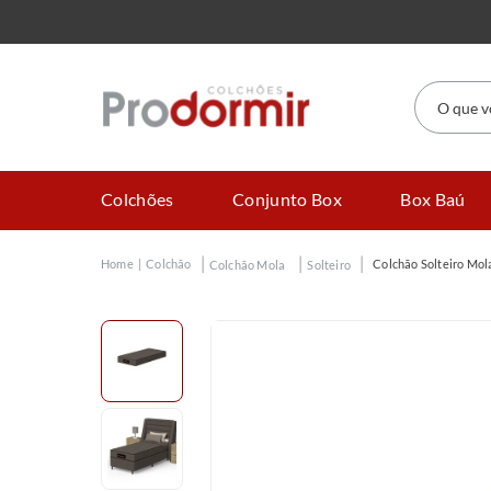
O que você
Colchões
Conjunto Box
Box Baú
Colchão
Colchão Solteiro Mol
Colchão Mola
Solteiro