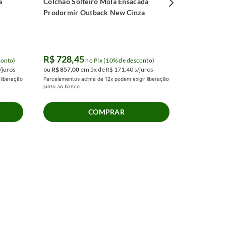
a
Colchão Solteiro Mola Ensacada
Prodormir Outback New Cinza
R$
728
,
45
conto)
no Pix (10% de desconto)
/juros
ou
R$
857
,
00
em
5
x de
R$
171
,
40
s/juros
liberação
Parcelamentos acima de 12x podem exigir liberação
junto ao banco
COMPRAR