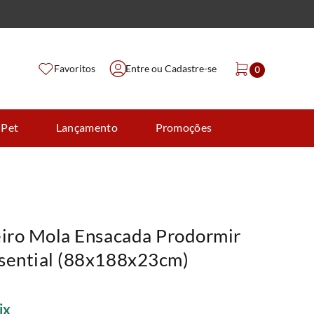
Favoritos
Entre ou Cadastre-se
0
 Pet
Lançamento
Promoções
eiro Mola Ensacada Prodormir
sential (88x188x23cm)
ix