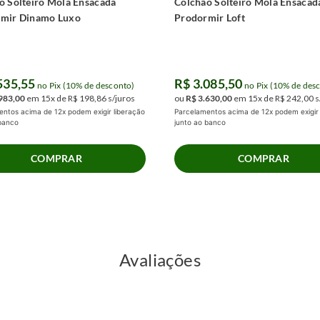
o Solteiro Mola Ensacada
Colchão Solteiro Mola Ensacad
mir Dinamo Luxo
Prodormir Loft
535
,
55
R$
3
.
085
,
50
no Pix (10% de desconto)
no Pix (10% de des
983
,
00
em
15
x de
R$
198
,
86
s/juros
ou
R$
3
.
630
,
00
em
15
x de
R$
242
,
00
s
 espuma.
ntos acima de 12x podem exigir liberação
Parcelamentos acima de 12x podem exigir 
 banco
junto ao banco
COMPRAR
COMPRAR
rais dos colchões de mola é um elemento-
lvida pela ProDormir, não apenas amplia a
ionando suporte aprimorado e estabilidade
de espuma D28 contribui significativamente
 desfrute de noites de sono tranquilas por
Avaliações