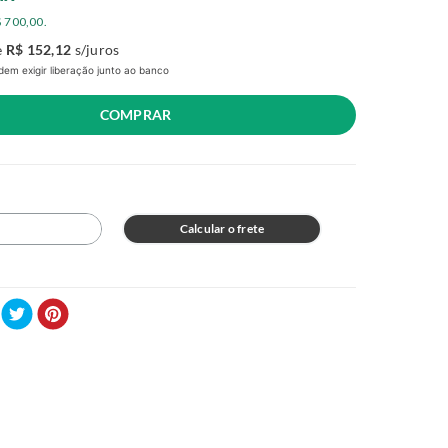
$
700
,
00
.
e
R$
152
,
12
s/juros
em exigir liberação junto ao banco
COMPRAR
Calcular o frete