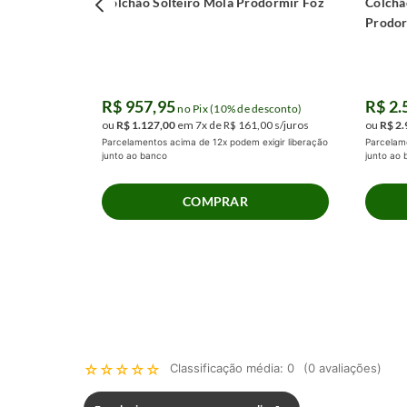
Colchão Solteiro Mola Prodormir Foz
Colchã
Prodor
- Não absorve umidade do ambiente e do corpo
- Não mofa e nem embolora
- É 100% reciclável
R$
957
,
95
R$
2
.
no Pix (10% de desconto)
ou
R$
1
.
127
,
00
em
7
x de
R$
161
,
00
s/juros
ou
R$
2
.
- Excelente custo benefício, pois tem valor bem menor que a base de
Parcelamentos acima de 12x podem exigir liberação
Parcelame
junto ao banco
junto ao
Side Security ProDormir
COMPRAR
O uso do perímetro de proteção em espuma D28 em todas as late
chave para melhorar a experiência de sono. Esta inovação desenvo
área de conforto, mas também eleva o nível de acabamento, proporc
excepcional nas extremidades do colchão. Além disso, essa camada 
para a durabilidade e a vida útil do colchão, assegurando que você
muitos anos.
Veja os benefícios do Side Security ProDormir:
☆
☆
☆
☆
☆
Classificação média: 0
(0 avaliações)
- Aumenta o espaço de conforto;