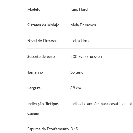
Modelo
King Hard
Sistema de Molejo
Mola Ensacada
Nível de Firmeza
Extra Firme
Suporte de peso
200 kg por pessoa
Tamanho
Solteiro
Largura
88 cm
Indicação Biotipos
Indicado também para casais com bio
Casais
Espuma do Estofamento
D45