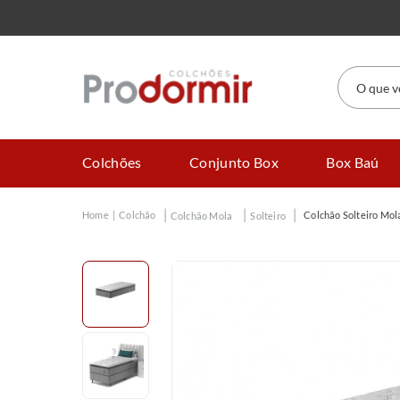
O que você
Colchões
Conjunto Box
Box Baú
Colchão
Colchão Solteiro Mol
Colchão Mola
Solteiro