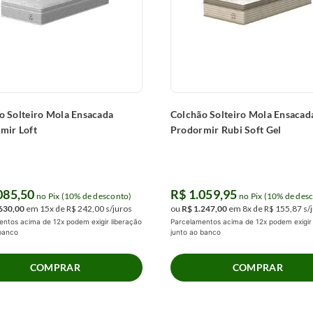
o Solteiro Mola Ensacada
Colchão Solteiro Mola Ensacad
mir Loft
Prodormir Rubi Soft Gel
085
,
50
R$
1
.
059
,
95
no Pix (10% de desconto)
no Pix (10% de des
630
,
00
em
15
x de
R$
242
,
00
s/juros
ou
R$
1
.
247
,
00
em
8
x de
R$
155
,
87
s/
ntos acima de 12x podem exigir liberação
Parcelamentos acima de 12x podem exigir 
 banco
junto ao banco
COMPRAR
COMPRAR