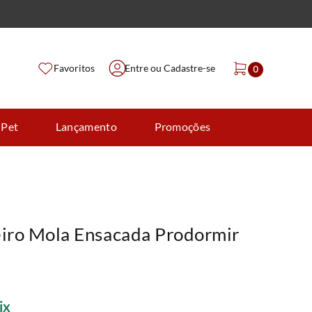
Favoritos
Entre ou Cadastre-se
0
 Pet
Lançamento
Promoções
eiro Mola Ensacada Prodormir
ix