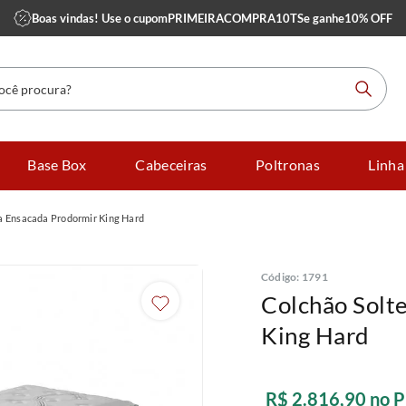
Boas vindas! Use o cupom
PRIMEIRACOMPRA10TS
e ganhe
10% OFF
 procura?
Base Box
Cabeceiras
Poltronas
Linha
a Ensacada Prodormir King Hard
Código
:
1791
Colchão Solt
King Hard
R$
2
.
816
,
90
no P