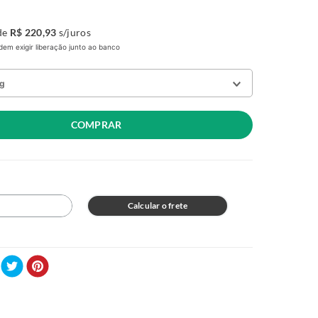
de
R$
220
,
93
s/juros
em exigir liberação junto ao banco
ng
COMPRAR
8
R$ 3.314,00
no Pix
8
Calcular o frete
R$ 3.024,00
no Pix
03
R$ 4.600,00
no Pix