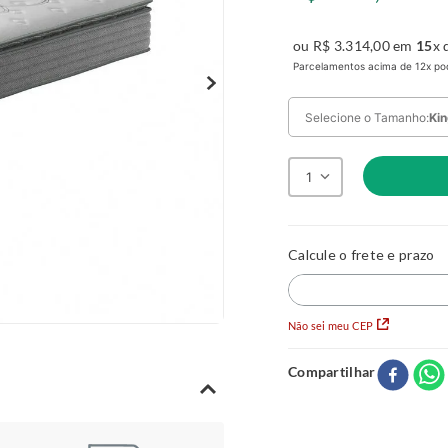
ou
R$
3
.
314
,
00
em
15
x 
Parcelamentos acima de 12x pod
Selecione o Tamanho:
Ki
1
Solteiro
A:
34
L:
88
C:
18
King
A:
34
L:
78
C:
18
Não sei meu CEP
Viúva
A:
34
L:
193
C:
2
Compartilhar
Casal