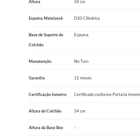
Altura
34 cm
Espuma Matelassê
D20 Cilíndrica
Base de Suporte do
Espuma
Colchão
Manutenção
No Turn
Garantia
12 meses
Certificação Inmetro
Certificado conforme Portaria Inme
Altura do Colchão
34 cm
Altura da Base Box
-