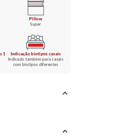
A:
34
L:
138
C:
1
Pillow
Super
Queen
A:
34
L:
158
C:
1
King
o 1
Indicação biotipos casais
A:
34
L:
193
C:
2
Indicado também para casais
com biotipos diferentes
*Medidas em centímet