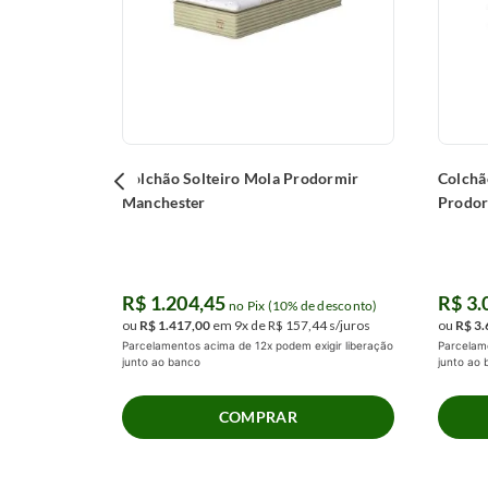
 desconto)
12
s/juros
igir liberação
Colchão Solteiro Mola Prodormir
Colchã
Manchester
Prodor
R$
1
.
204
,
45
R$
3
.
no Pix (10% de desconto)
ou
R$
1
.
417
,
00
em
9
x de
R$
157
,
44
s/juros
ou
R$
3
.
Parcelamentos acima de 12x podem exigir liberação
Parcelame
junto ao banco
junto ao
COMPRAR