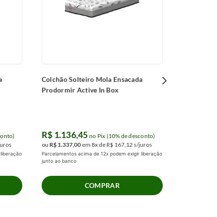
R$
541
,
4
ou
R$
637
,
00
Parcelamentos 
junto ao banco
a
Colchão Solteiro Mola Ensacada
Prodormir Active In Box
R$
1
.
136
,
45
conto)
no Pix (10% de desconto)
juros
ou
R$
1
.
337
,
00
em
8
x de
R$
167
,
12
s/juros
liberação
Parcelamentos acima de 12x podem exigir liberação
junto ao banco
COMPRAR