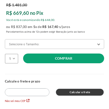
R$
1
.
481
,
00
R$
669
,
60
no Pix
Você está economizando
R$
644
,
00
.
ou
R$
837
,
00
em
5
x de
R$
167
,
40
s/juros
Parcelamentos acima de 12x podem exigir liberação junto ao banco
Selecione o Tamanho:
COMPRAR
1
Solteiro
R$ 1.481,00
A:
24
L:
88
C:
188
R$ 837,00
no Pix
R$ 1.325,00
A:
24
L:
78
C:
188
R$ 747,00
no Pix
Calcular o frete
Viúva
R$ 2.119,00
Não sei meu CEP
A:
24
L:
128
C:
188
R$ 1.187,00
no Pix