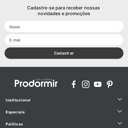
Cadastre-se para receber nossas 
novidades e promoções
Cadastrar
Institucional
Especiais
Quem Somos
Políticas
Sustentabilidade
Ajuda para comprar com especialista