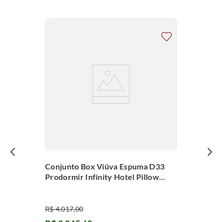
Conjunto Box Viúva Espuma D33
Prodormir Infinity Hotel Pillow
Super (128x188x62cm)
R$
4
.
017
,
00