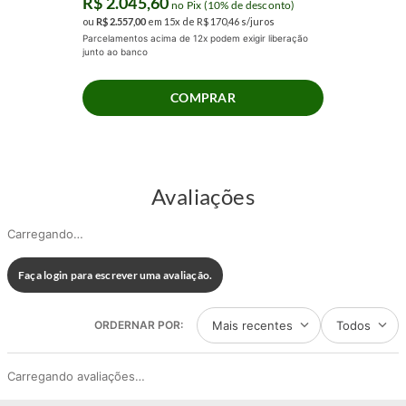
R$
2
.
045
,
60
no Pix (10% de desconto)
ou
R$
2
.
557
,
00
em
15
x de
R$
170
,
46
s/juros
Parcelamentos acima de 12x podem exigir liberação
junto ao banco
COMPRAR
Avaliações
Carregando…
Faça login para escrever uma avaliação.
Mais recentes
Todos
Carregando avaliações…