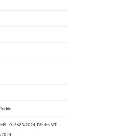
3683/2024, Fábrica MT - 014756/2024,
Tecido
 MS - 013683/2024, Fábrica MT -
1/2024