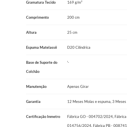
Cor: Marrom
Gramatura Tecido
169 g/m²
Peso Suportado: 120 kg por pessoa
Comprimento
200 cm
Manutenção: No Turn
Altura
25 cm
Garantia: 12 Meses Molas e espuma, 3 Meses Tecido
Certificações: Fábrica GO - 004702/2024, Fábrica MS - 01
Espuma Matelassê
D20 Cilíndrica
Fábrica PB - 008741/2024
Base de Suporte do
'-
Colchão
Manutenção
Apenas Girar
Garantia
12 Meses Molas e espuma, 3 Meses 
Certificação Inmetro
Fábrica GO - 004702/2024, Fábrica
014756/2024, Fábrica PB - 00874