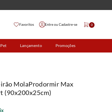
Favoritos
Entre ou Cadastre-se
0
 Pet
Lançamento
Promoções
eirão MolaProdormir Max
rt (90x200x25cm)
ix