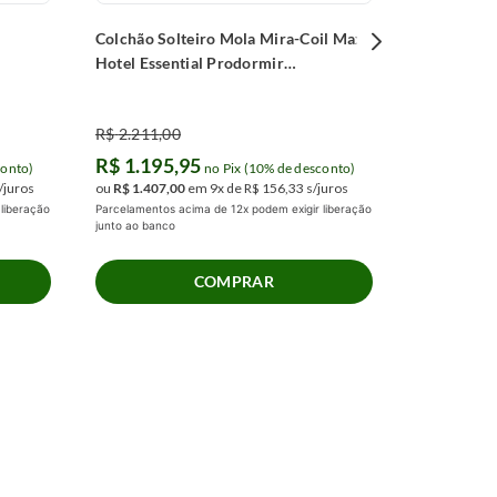
Colchão Solteiro Mola Mira-Coil Max
Hotel Essential Prodormir
(88x188x22cm)
R$
2
.
211
,
00
R$
1
.
195
,
95
conto)
no Pix (10% de desconto)
/juros
ou
R$
1
.
407
,
00
em
9
x de
R$
156
,
33
s/juros
liberação
Parcelamentos acima de 12x podem exigir liberação
junto ao banco
COMPRAR