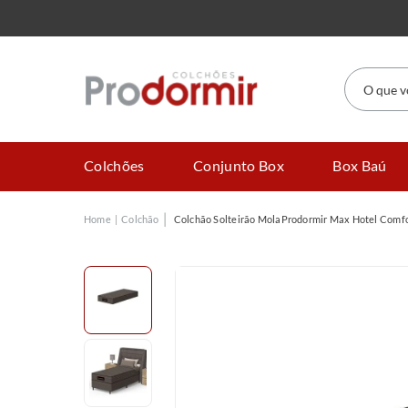
O que você
Colchões
Conjunto Box
Box Baú
Colchão
Colchão Solteirão MolaProdormir Max Hotel Comf