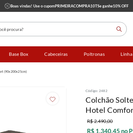
Boas vindas! Use o cupom
PRIMEIRACOMPRA10TS
e ganhe
10% OFF
 procura?
Base Box
Cabeceiras
Poltronas
Linha
ort (90x200x25cm)
Código
:
2482
Colchão Solt
Hotel Comfo
R$
2
.
490
,
00
R$
1
.
340
,
45
no P