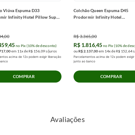
o Viúva Espuma D33
Colchão Queen Espuma D45
mir Infinity Hotel Pillow Super
Prodormir Infinity Hotel
188x24cm)
(158x198x20cm)
04
,
00
R$
3
.
365
,
00
459
,
45
R$
1
.
816
,
45
no Pix (10% de desconto)
no Pix (10% de des
717
,
00
em
11
x de
R$
156
,
09
s/juros
ou
R$
2
.
137
,
00
em
14
x de
R$
152
,
64
s
ntos acima de 12x podem exigir liberação
Parcelamentos acima de 12x podem exigir 
 banco
junto ao banco
COMPRAR
COMPRAR
Avaliações