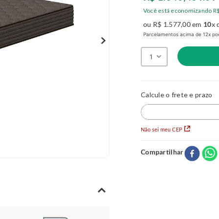
Você está economizando
R
ou
R$
1
.
577
,
00
em
10
x 
Parcelamentos acima de 12x pod
1
Não sei meu CEP
Compartilhar