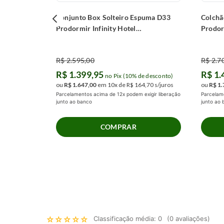
Conjunto Box Solteiro Espuma D33
Colchã
Prodormir Infinity Hotel
Prodor
(88x188x58cm)
(128x
R$
2
.
595
,
00
R$
2
.
7
R$
1
.
399
,
95
R$
1
.
no Pix (10% de desconto)
ou
R$
1
.
647
,
00
em
10
x de
R$
164
,
70
s/juros
ou
R$
1
.
Parcelamentos acima de 12x podem exigir liberação
Parcelame
junto ao banco
junto ao
COMPRAR
☆
☆
☆
☆
☆
Classificação média: 0
(0 avaliações)