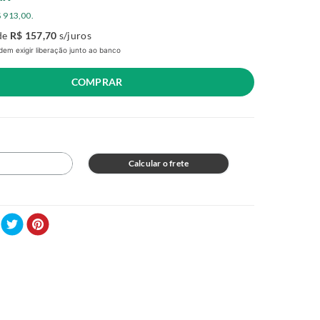
$
913
,
00
.
de
R$
157
,
70
s/juros
em exigir liberação junto ao banco
COMPRAR
Calcular o frete