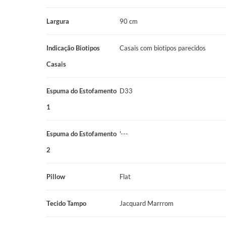
Ficha Técnica
Largura
90 cm
Nome do Produto: Colchão Solteirão MolaProdormir Max Ho
Indicação Biotipos
Casais com biotipos parecidos
Marca: Prodormir
Casais
Linha/Coleção: Hotelaria Prodormir
Categoria: Colchão
Espuma do Estofamento
D33
1
Tamanho: Solteirão
Dimensões: 90x200x25cm
Espuma do Estofamento
'---
Sistema de Molejo: Mira-Coil
2
Espuma do Estofamento 1: D33
Pillow
Flat
Pillow: Flat
Tecido Tampo
Jacquard Marrrom
Revestimento: Jacquard Marrom