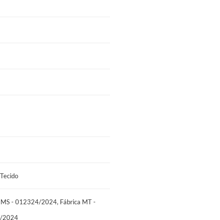
2324/2024, Fábrica MT - 014756/2024,
Tecido
 MS - 012324/2024, Fábrica MT -
1/2024