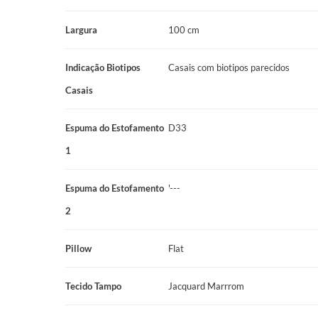
Ficha Técnica
Largura
100 cm
Nome do Produto: Colchão Solteirão Mola Mira-Coil Prodormi
(100x200x25cm)
Indicação Biotipos
Casais com biotipos parecidos
Marca: Prodormir
Casais
Linha/Coleção: Hotelaria Prodormir
Espuma do Estofamento
D33
Categoria: Colchão
1
Tamanho: Solteirão
Espuma do Estofamento
'---
Dimensões: 100x200x25cm
2
Sistema de Molejo: Mira-Coil
Pillow
Flat
Espuma do Estofamento 1: D33
Pillow: Flat
Tecido Tampo
Jacquard Marrrom
Revestimento: Jacquard Marrom