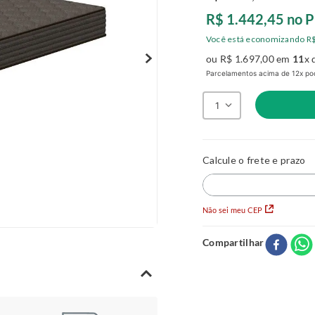
R$
1
.
442
,
45
no P
Você está economizando
R
ou
R$
1
.
697
,
00
em
11
x 
Parcelamentos acima de 12x pod
1
Não sei meu CEP
Compartilhar