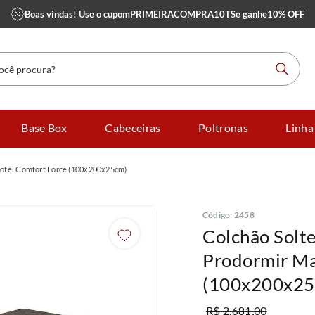
Boas vindas! Use o cupom
PRIMEIRACOMPRA10TS
e ganhe
10% OFF
 procura?
Base Box
Cabeceiras
Poltronas
Linha
Hotel Comfort Force (100x200x25cm)
Código
:
2458
Colchão Solte
Prodormir Ma
(100x200x25
R$
2
.
681
,
00