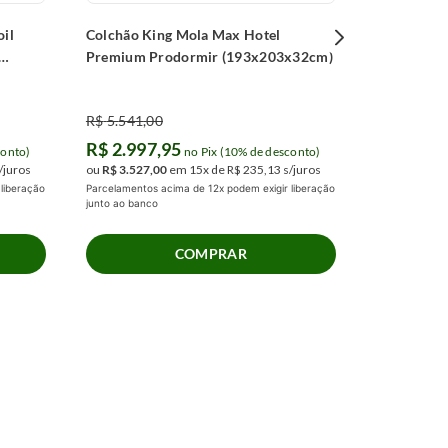
oil
Colchão King Mola Max Hotel
Premium Prodormir (193x203x32cm)
R$
5
.
541
,
00
R$
2
.
997
,
95
conto)
no Pix (10% de desconto)
/juros
ou
R$
3
.
527
,
00
em
15
x de
R$
235
,
13
s/juros
liberação
Parcelamentos acima de 12x podem exigir liberação
junto ao banco
COMPRAR