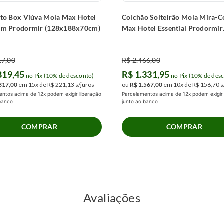
to Box Viúva Mola Max Hotel
Colchão Solteirão Mola Mira-C
um Prodormir (128x188x70cm)
Max Hotel Essential Prodormir
(100x200x22cm)
17
,
00
R$
2
.
466
,
00
819
,
45
R$
1
.
331
,
95
no Pix (10% de desconto)
no Pix (10% de des
317
,
00
em
15
x de
R$
221
,
13
s/juros
ou
R$
1
.
567
,
00
em
10
x de
R$
156
,
70
s
ntos acima de 12x podem exigir liberação
Parcelamentos acima de 12x podem exigir 
 banco
junto ao banco
COMPRAR
COMPRAR
Avaliações