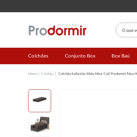
O que você
Colchões
Conjunto Box
Box Baú
Colchão
Colchão Solteirão Mola Mira-Coil Prodormir Max 