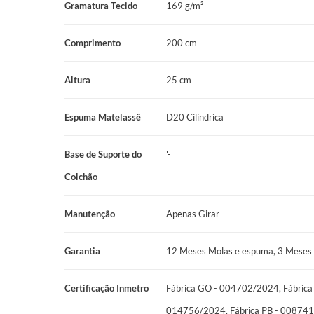
Gramatura Tecido
169 g/m²
Cor: Marrom
Comprimento
200 cm
Peso Suportado: 120 kg por pessoa
Manutenção: No Turn
Altura
25 cm
Garantia: 12 Meses Molas e espuma, 3 Meses Tecido
Espuma Matelassê
D20 Cilíndrica
Certificações: Fábrica GO - 004702/2024, Fábrica MS - 01
Fábrica PB - 008741/2024
Base de Suporte do
'-
Colchão
Manutenção
Apenas Girar
Garantia
12 Meses Molas e espuma, 3 Meses 
Certificação Inmetro
Fábrica GO - 004702/2024, Fábrica
014756/2024, Fábrica PB - 00874