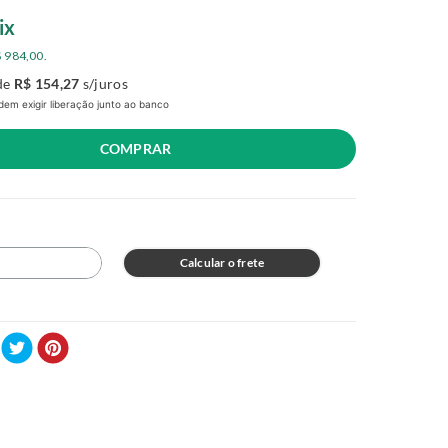
ix
$
984
,
00
.
de
R$
154
,
27
s/juros
em exigir liberação junto ao banco
COMPRAR
Calcular o frete