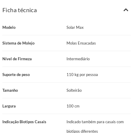
Tecido: Malha branca
Ficha técnica
Gramatura Tecido: 170 g/m²
Espuma Matelassê: D20 Cilíndrica
Modelo
Solar Max
Espuma do Estofamento 1: Espuma D28
Sistema de Molejo: Molas Ensacadas
Sistema de Molejo
Molas Ensacadas
Nível de Firmeza: Intermediário
Suporte de Peso: 110 kg
Nível de Firmeza
Intermediário
Manutenção: No turn
Certificação Inmetro: Certificado conforme Portaria Inmetro Nº 75/2021
Suporte de peso
110 kg por pessoa
Garantia: 12 Meses
Tamanho: Solteirão
Tamanho
Solteirão
Comprimento: 200 cm
Largura: 100 cm
Largura
100 cm
Altura: 24 cm
Indicação Biotipos Casais
Indicado também para casais com
Benefícios do Colchão Prodormir Solar Max
Conforto Incomparável com Pillow Flat: O Colchão Solar Max possui pillow
biotipos diferentes