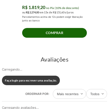
R$
1
.
819
,
20
no Pix (10% de desconto)
ou
R$
2
.
274
,
00
em
15
x de
R$
151
,
60
s/juros
Parcelamentos acima de 12x podem exigir liberação
junto ao banco
COMPRAR
Avaliações
Carregando…
Faça login para escrever uma avaliação.
Mais recentes
Todos
Carregando avaliações…