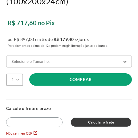
(100x200x24cm)
R$
717
,
60
no Pix
ou
R$
897
,
00
em
5
x de
R$
179
,
40
s/juros
Parcelamentos acima de 12x podem exigir liberação junto ao banco
Selecione o Tamanho:
COMPRAR
1
A:
24
L:
100
C:
200
R$ 897,00
no Pix
A:
24
L:
78
C:
188
R$ 717,00
no Pix
Calcular o frete
Solteiro
Não sei meu CEP
A:
24
L:
88
C:
188
R$ 767,00
no Pix