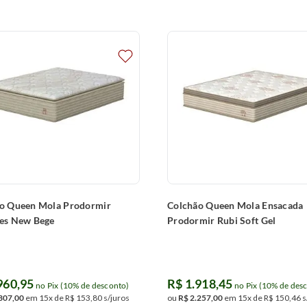
azer uma declaração de valor: é optar
gual e um suporte que se mantém ao
 vida desejável e aspiracional,
e uma qualidade consistente que inspira
ra seu sono, mas eleva seu bem-estar
o.
o Queen Mola Prodormir
Colchão Queen Mola Ensacada
es New Bege
Prodormir Rubi Soft Gel
960
,
95
R$
1
.
918
,
45
no Pix (10% de desconto)
no Pix (10% de des
307
,
00
em
15
x de
R$
153
,
80
s/juros
ou
R$
2
.
257
,
00
em
15
x de
R$
150
,
46
s