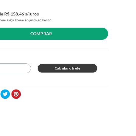
de
R$
158
,
46
s/juros
em exigir liberação junto ao banco
COMPRAR
Calcular o frete