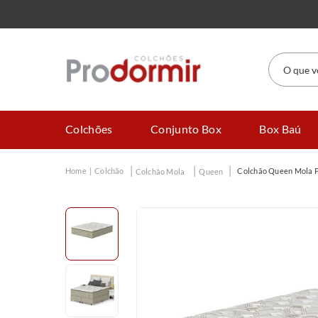
O que você
Colchões
Conjunto Box
Box Baú
Colchão
Colchão Queen Mola 
Colchão Mola
Queen