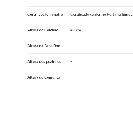
inspira confiança e confiabilidade, garantindo que ele mantenh
Certificação Inmetro
Certificado conforme Portaria Inme
Qualidade de Sono que Transforma Sua Vida: Ao proporcionar o 
Colchão Hercules New resolve problemas crônicos de má post
Altura do Colchão
40 cm
desfrutará de um sono profundo e ininterrupto, acordando com
sensação de renovação. Isso impacta positivamente sua conce
Altura da Base Box
-
geral, elevando cada momento do seu dia.
Altura dos pezinhos
-
Manutenção Simplificada "No Turn": A praticidade é um diferen
não precisa virar o colchão. Basta girá-lo periodicamente para 
Altura do Conjunto
-
desgaste, prolongando sua vida útil com facilidade e sem preo
Qualidade e Segurança Certificadas: O Colchão Prodormir Herc
Inmetro (Portaria Nº 75/2021), que atesta sua conformidade 
qualidade e segurança do mercado. A garantia de 12 meses r
a excelência e a confiabilidade de seus produtos, equiparando-