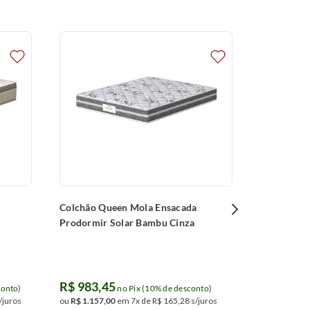
Colchão Q
Prodormir
R$
6
.
613
ou
R$
7
.
780
,
Parcelamentos 
junto ao banco
Colchão Queen Mola Ensacada
Prodormir Solar Bambu Cinza
R$
983
,
45
conto)
no Pix (10% de desconto)
/juros
ou
R$
1
.
157
,
00
em
7
x de
R$
165
,
28
s/juros