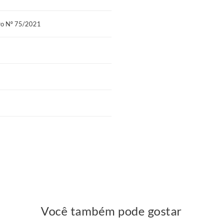
a suas características por muitos anos.
tro Nº 75/2021
suporte e a estabilidade ideais, o
ura e sono fragmentado. Com ele, você
 mais energia, disposição e uma
ntração, humor e qualidade de vida
cial. Graças à tecnologia No Turn, você
garantir a distribuição uniforme do
cupações.
ules New possui a Certificação
com os mais rigorosos padrões de
eforça o compromisso da Prodormir com
se ao alto padrão da Probel.
Você também pode gostar