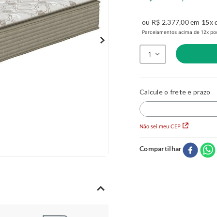
ou
R$
2
.
377
,
00
em
15
x 
Parcelamentos acima de 12x pod
1
Não sei meu CEP
Compartilhar