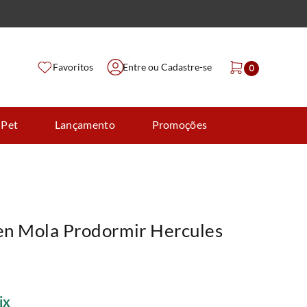
Favoritos
Entre ou Cadastre-se
0
 Pet
Lançamento
Promoções
n Mola Prodormir Hercules
ix