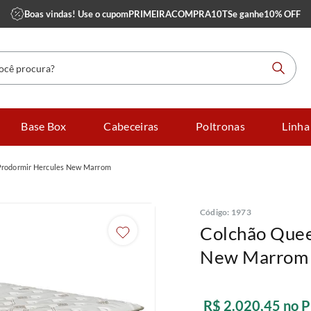
Boas vindas! Use o cupom
PRIMEIRACOMPRA10TS
e ganhe
10% OFF
 procura?
Base Box
Cabeceiras
Poltronas
Linha
Prodormir Hercules New Marrom
Código
:
1973
Colchão Quee
New Marrom
R$
2
.
020
,
45
no P