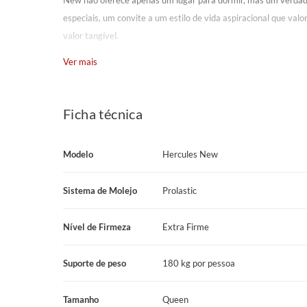
New não oferece apenas um lugar para dormir, mas um verdad
especiais, um convite a um estilo de vida aspiracional que valo
valor tangível.
Ver mais
Características Principais
Modelo: Hercules New
Marca: Prodormir
Ficha técnica
Pillow: Super
Tecido: Malha branca com detalhes bege
Modelo
Hercules New
Gramatura Tecido: 280 g/m²
Espuma Matelassê: D20 Cilíndrica
Sistema de Molejo
Prolastic
Espuma do Estofamento 1: Espuma D45
Espuma do Estofamento 2: Espuma de Alta Densidade ≥ D65
Nível de Firmeza
Extra Firme
Sistema de Molejo: Prolastic
Base de Suporte do Colchão: EPS
Suporte de peso
180 kg por pessoa
Nível de Firmeza: Extra Firme
Suporte de Peso: 180 kg por pessoa
Tamanho
Queen
Manutenção: No turn