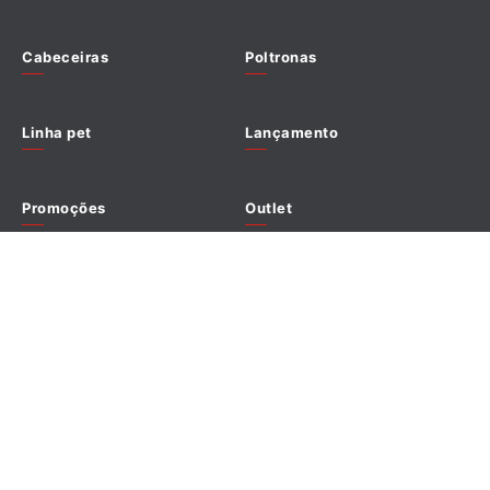
Termo de compra e venda
Cabeceiras
Poltronas
Política de cookies
Linha pet
Lançamento
Promoções
Outlet
Redes sociais
Formas de pagamento