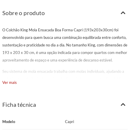
Sobre o produto
O Colchão King Mola Ensacada Boa Forma Capri (193x203x30cm) foi
desenvolvido para quem busca uma combinação equilibrada entre conforto,
sustentação e praticidade no dia a dia. No tamanho King, com dimensões de
193 x 203 x 30 cm, é uma opção indicada para compor quartos com melhor
aproveitamento de espaço e uma experiência de descanso estável.
Seu sistema de mola ensacada trabalha com molas individuais, ajudando a
reduzir a transferência de movimento de um lado para o outro do colchão.
Ver mais
Por isso, também é indicado para casais com biotipos diferentes,
favorecendo noites mais tranquilas para quem divide a cama. O suporte de
peso informado é de 120 kg por pessoa.
Ficha técnica
O estofamento em espuma D28 contribui para a sensação de apoio e
conforto no contato com o corpo. A espuma do matelassê D20 Cilíndrica
Modelo
Capri
complementa o primeiro toque, ajudando a formar uma superfície de