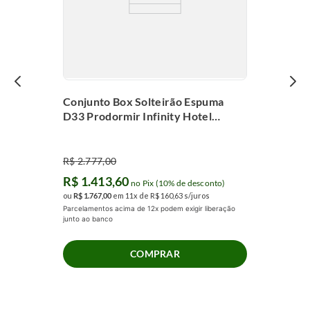
Conjunto Box Solteirão Espuma
D33 Prodormir Infinity Hotel
(100x200x55cm)
R$
2
.
777
,
00
R$
1
.
413
,
60
no Pix (10% de desconto)
ou
R$
1
.
767
,
00
em
11
x de
R$
160
,
63
s/juros
Parcelamentos acima de 12x podem exigir liberação
junto ao banco
COMPRAR