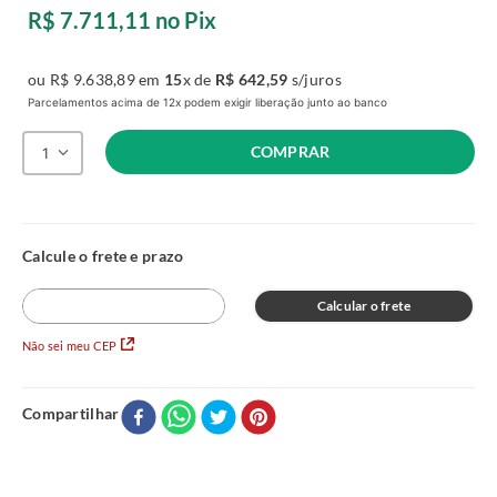
R$
7
.
711
,
11
no Pix
ou
R$
9
.
638
,
89
em
15
x de
R$
642
,
59
s/juros
Parcelamentos acima de 12x podem exigir liberação junto ao banco
COMPRAR
1
Calcular o frete
Não sei meu CEP
Compartilhar