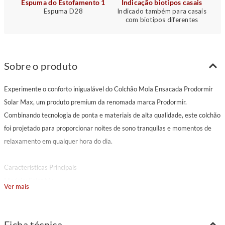
Espuma do Estofamento 1
Indicação biotipos casais
Espuma D28
Indicado também para casais
com biotipos diferentes
Sobre o produto
Experimente o conforto inigualável do Colchão Mola Ensacada Prodormir
Solar Max, um produto premium da renomada marca Prodormir.
Combinando tecnologia de ponta e materiais de alta qualidade, este colchão
foi projetado para proporcionar noites de sono tranquilas e momentos de
relaxamento em qualquer hora do dia.
Características Principais
Modelo: Solar Max
Ver mais
Marca: Prodormir
Pillow: Flat
Tecido: Malha branca
Ficha técnica