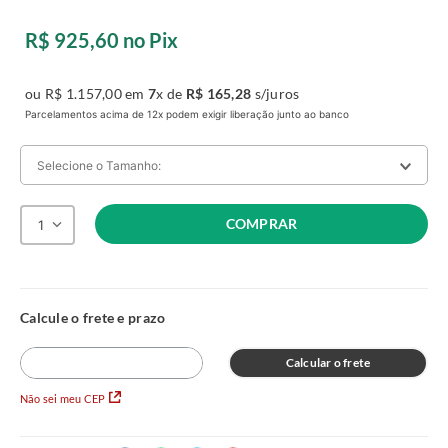
R$
925
,
60
no Pix
ou
R$
1
.
157
,
00
em
7
x de
R$
165
,
28
s/juros
Parcelamentos acima de 12x podem exigir liberação junto ao banco
Selecione o Tamanho:
COMPRAR
1
Casal
A:
24
L:
138
C:
188
R$ 1.157,00
no Pix
A:
24
L:
78
C:
188
R$ 717,00
no Pix
Calcular o frete
Solteiro
Não sei meu CEP
A:
24
L:
88
C:
188
R$ 767,00
no Pix