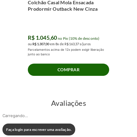
Colchão Casal Mola Ensacada
Prodormir Outback New Cinza
R$
1
.
045
,
60
no Pix (10% de desconto)
ou
R$
1
.
307
,
00
em
8
x de
R$
163
,
37
s/juros
Parcelamentos acima de 12x podem exigir liberação
junto ao banco
COMPRAR
Avaliações
Carregando…
Faça login para escrever uma avaliação.