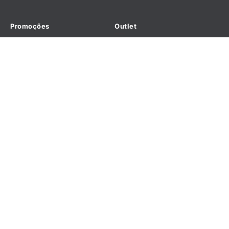
Promoções
Outlet
Redes sociais
Formas de pagamento