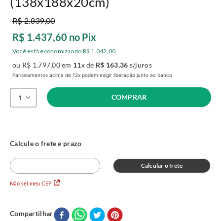
(138x188x20cm)
R$
2
.
839
,
00
R$
1
.
437
,
60
no Pix
Você está economizando
R$
1
.
042
,
00
.
ou
R$
1
.
797
,
00
em
11
x de
R$
163
,
36
s/juros
Parcelamentos acima de 12x podem exigir liberação junto ao banco
COMPRAR
1
Calcular o frete
Não sei meu CEP
Compartilhar