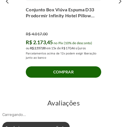
Conjunto Box Viúva Espuma D33
Prodormir Infinity Hotel Pillow
Super (128x188x62cm)
R$
4
.
017
,
00
R$
2
.
173
,
45
no Pix (10% de desconto)
ou
R$
2
.
557
,
00
em
15
x de
R$
170
,
46
s/juros
Parcelamentos acima de 12x podem exigir liberação
junto ao banco
COMPRAR
Avaliações
Carregando…