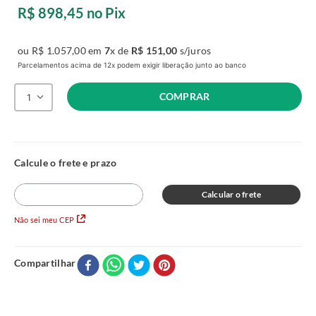
R$
898
,
45
no Pix
ou
R$
1
.
057
,
00
em
7
x de
R$
151
,
00
s/juros
Parcelamentos acima de 12x podem exigir liberação junto ao banco
COMPRAR
1
Calcular o frete
Não sei meu CEP
Compartilhar