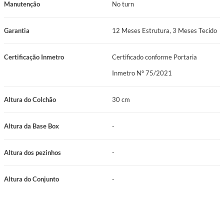
Manutenção
No turn
exclusividade, sofisticação e valor tangível. Cada detalhe tecnológico, da
espuma D33 ao sistema de molas ensacadas e o tecido de alta gramatura,
Garantia
12 Meses Estrutura, 3 Meses Tecido
demonstra a superioridade tecnológica e a qualidade consistente que fazem
da Prodormir uma marca de confiança. Adquirir o New Life é garantir noites
Certificação Inmetro
Certificado conforme Portaria
de sono que realmente melhoram a sua vida.
Inmetro Nº 75/2021
Altura do Colchão
30 cm
Altura da Base Box
-
Altura dos pezinhos
-
Altura do Conjunto
-