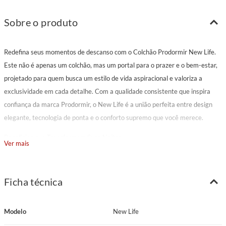
Sobre o produto
Redefina seus momentos de descanso com o Colchão Prodormir New Life.
Este não é apenas um colchão, mas um portal para o prazer e o bem-estar,
projetado para quem busca um estilo de vida aspiracional e valoriza a
exclusividade em cada detalhe. Com a qualidade consistente que inspira
confiança da marca Prodormir, o New Life é a união perfeita entre design
elegante, tecnologia de ponta e o conforto supremo que você merece.
Benefícios que Transformam Suas Noites
Ver mais
Conforto Inigualável com Pillow Super: Sinta o abraço macio e luxuoso do
Pillow Super.
Ficha técnica
Combinado ao tecido em Malha Branca de alta gramatura (280 g/m²), o
Colchão New Life oferece uma superfície de conforto superior, convidando a
Modelo
New Life
momentos de relaxamento profundos e sensações de puro deleite, seja