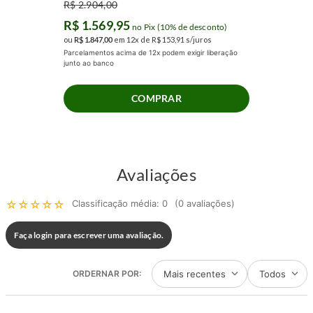
R$
2
.
904
,
00
R$
1
.
569
,
95
no Pix (10% de desconto)
ou
R$
1
.
847
,
00
em
12
x de
R$
153
,
91
s/juros
Parcelamentos acima de 12x podem exigir liberação
junto ao banco
COMPRAR
Avaliações
☆
☆
☆
☆
☆
Classificação média: 0
(0 avaliações)
Faça login para escrever uma avaliação.
Mais recentes
Todos