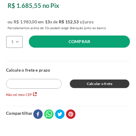
R$
1
.
685
,
55
no Pix
ou
R$
1
.
983
,
00
em
13
x de
R$
152
,
53
s/juros
Parcelamentos acima de 12x podem exigir liberação junto ao banco
COMPRAR
1
Calcular o frete
Não sei meu CEP
Compartilhar