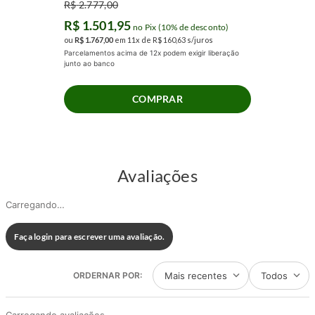
R$
2
.
777
,
00
R$
1
.
501
,
95
no Pix (10% de desconto)
ou
R$
1
.
767
,
00
em
11
x de
R$
160
,
63
s/juros
Parcelamentos acima de 12x podem exigir liberação
junto ao banco
COMPRAR
Avaliações
Carregando…
Faça login para escrever uma avaliação.
Mais recentes
Todos