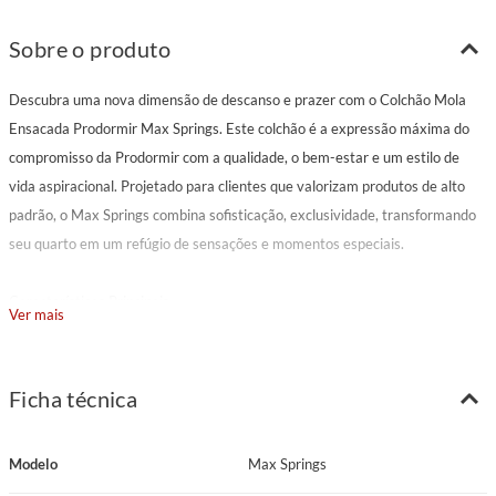
Sobre o produto
Descubra uma nova dimensão de descanso e prazer com o Colchão Mola
Ensacada Prodormir Max Springs. Este colchão é a expressão máxima do
compromisso da Prodormir com a qualidade, o bem-estar e um estilo de
vida aspiracional. Projetado para clientes que valorizam produtos de alto
padrão, o Max Springs combina sofisticação, exclusividade, transformando
seu quarto em um refúgio de sensações e momentos especiais.
Características Principais
Ver mais
Modelo: Max Springs
Marca: Prodormir
Pillow: Euro
Ficha técnica
Tecido: Malha branca com detalhes pretos
Gramatura Tecido: 280 g/m²
Modelo
Max Springs
Espuma Matelassê: D20 Cilíndrica