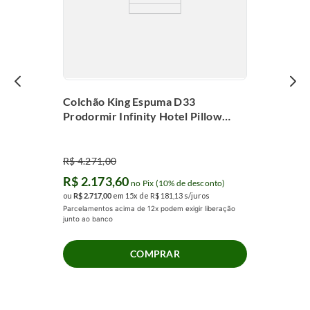
Colchão King Espuma D33
Prodormir Infinity Hotel Pillow
Super (193x203x24cm)
R$
4
.
271
,
00
R$
2
.
173
,
60
no Pix (10% de desconto)
ou
R$
2
.
717
,
00
em
15
x de
R$
181
,
13
s/juros
Parcelamentos acima de 12x podem exigir liberação
junto ao banco
COMPRAR