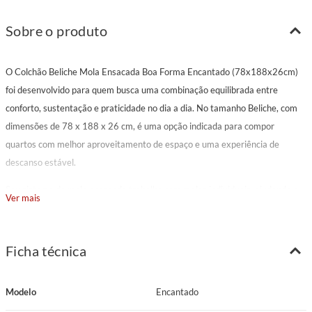
Sobre o produto
O Colchão Beliche Mola Ensacada Boa Forma Encantado (78x188x26cm)
foi desenvolvido para quem busca uma combinação equilibrada entre
conforto, sustentação e praticidade no dia a dia. No tamanho Beliche, com
dimensões de 78 x 188 x 26 cm, é uma opção indicada para compor
quartos com melhor aproveitamento de espaço e uma experiência de
descanso estável.
Seu sistema de mola ensacada trabalha com molas individuais, ajudando a
Ver mais
reduzir a transferência de movimento de um lado para o outro do colchão.
Por isso, também é indicado para casais com biotipos diferentes,
favorecendo noites mais tranquilas para quem divide a cama. O suporte de
Ficha técnica
peso informado é de 120 kg por pessoa.
O estofamento em espuma D28 contribui para a sensação de apoio e
Modelo
Encantado
conforto no contato com o corpo. A espuma do matelassê D20 Cilíndrica