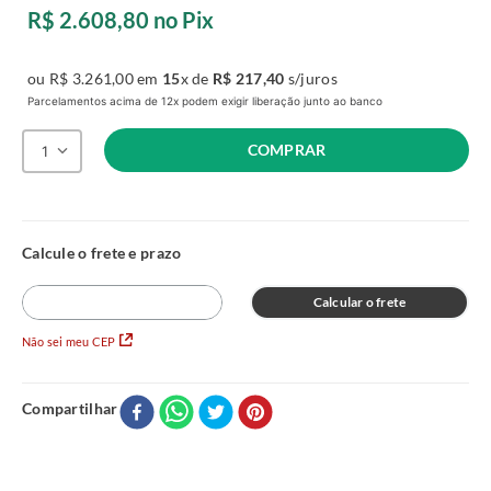
R$
2
.
608
,
80
no Pix
ou
R$
3
.
261
,
00
em
15
x de
R$
217
,
40
s/juros
Parcelamentos acima de 12x podem exigir liberação junto ao banco
COMPRAR
1
Calcular o frete
Não sei meu CEP
Compartilhar