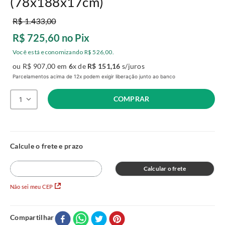
(78x188x17cm)
R$
1
.
433
,
00
R$
725
,
60
no Pix
Você está economizando
R$
526
,
00
.
ou
R$
907
,
00
em
6
x de
R$
151
,
16
s/juros
Parcelamentos acima de 12x podem exigir liberação junto ao banco
COMPRAR
1
Calcular o frete
Não sei meu CEP
Compartilhar