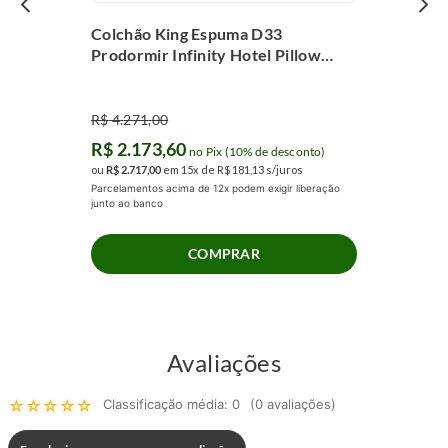
Colchão King Espuma D33
Prodormir Infinity Hotel Pillow
Super (193x203x24cm)
R$
4
.
271
,
00
R$
2
.
173
,
60
no Pix (10% de desconto)
ou
R$
2
.
717
,
00
em
15
x de
R$
181
,
13
s/juros
Parcelamentos acima de 12x podem exigir liberação
junto ao banco
COMPRAR
Avaliações
☆
☆
☆
☆
☆
Classificação média: 0
(0 avaliações)