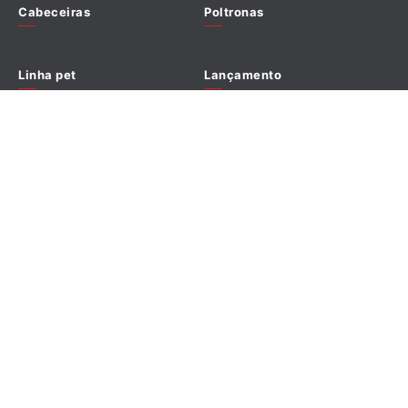
Cabeceiras
Poltronas
Política de cookies
Linha pet
Lançamento
Promoções
Outlet
Redes sociais
Formas de pagamento