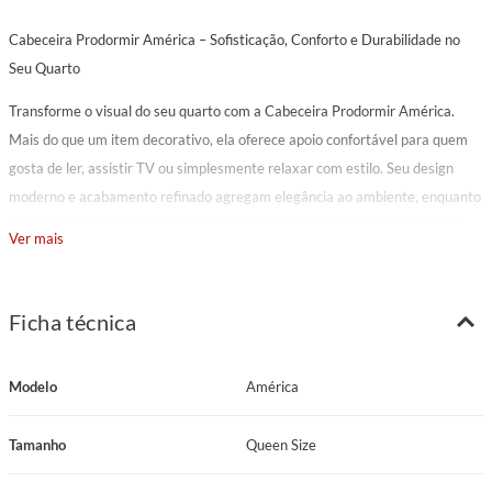
Cabeceira Prodormir América – Sofisticação, Conforto e Durabilidade no
Seu Quarto
Transforme o visual do seu quarto com a Cabeceira Prodormir América.
Mais do que um item decorativo, ela oferece apoio confortável para quem
gosta de ler, assistir TV ou simplesmente relaxar com estilo. Seu design
moderno e acabamento refinado agregam elegância ao ambiente, enquanto
os materiais de alta qualidade garantem resistência e longa durabilidade.
Ver mais
Estofada com espuma macia e estruturada em madeira tratada contra
cupins e traças, a cabeceira une conforto, beleza e funcionalidade. Ideal para
Ficha técnica
proteger a parede contra manchas e desgastes, ela valoriza o ambiente e
proporciona uma experiência de descanso mais completa.
Modelo
América
O tecido corino é uma excelente escolha para quem busca sofisticação e
praticidade. Com aparência semelhante ao couro, o corino traz um toque
Tamanho
Queen Size
elegante e moderno ao móvel, sendo resistente à abrasão e muito fácil de
limpar — basta um pano úmido para manter sua aparência impecável. Além