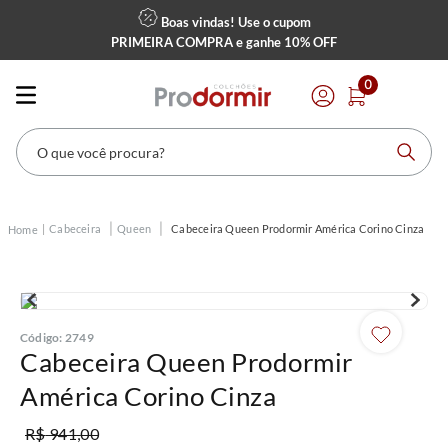
Boas vindas! Use o cupom
PRIMEIRA COMPRA
e ganhe
10% OFF
0
O que você procura?
Cabeceira
Queen
Cabeceira Queen Prodormir América Corino Cinza
Código
:
2749
Cabeceira Queen Prodormir
América Corino Cinza
R$
941
,
00