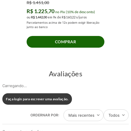
R$
1
.
451
,
00
R$
1
.
225
,
70
no Pix (10% de desconto)
ou
R$
1
.
442
,
00
em
9
x de
R$
160
,
22
s/juros
Parcelamentos acima de 12x podem exigir liberação
junto ao banco
COMPRAR
Avaliações
Carregando…
Faça login para escrever uma avaliação.
Mais recentes
Todos