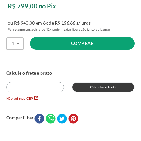
R$
799
,
00
no Pix
ou
R$
940
,
00
em
6
x de
R$
156
,
66
s/juros
Parcelamentos acima de 12x podem exigir liberação junto ao banco
COMPRAR
1
Calcular o frete
Não sei meu CEP
Compartilhar