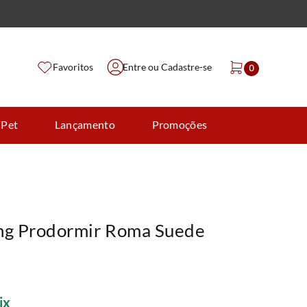
Favoritos
Entre ou Cadastre-se
0
 Pet
Lançamento
Promoções
ng Prodormir Roma Suede
ix