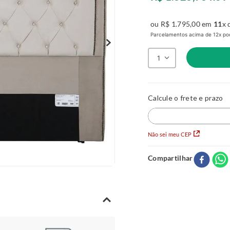
ou
R$
1
.
795
,
00
em
11
x 
Parcelamentos acima de 12x pod
1
Não sei meu CEP
Compartilhar