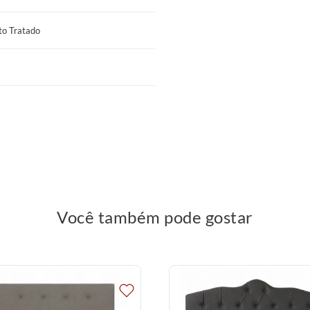
hão. Fixação deve ser feita
to Tratado
 ao seu quarto o toque de sofisticação
Você também pode gostar