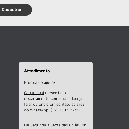
Cadastrar
Atendimento
Precisa de ajuda?
Clique aqui
e escolha o
departamento com quem deseja
falar ou entre em contato através
do WhatsApp: (62) 3602-2245
De Segunda à Sexta das 8h às 18h