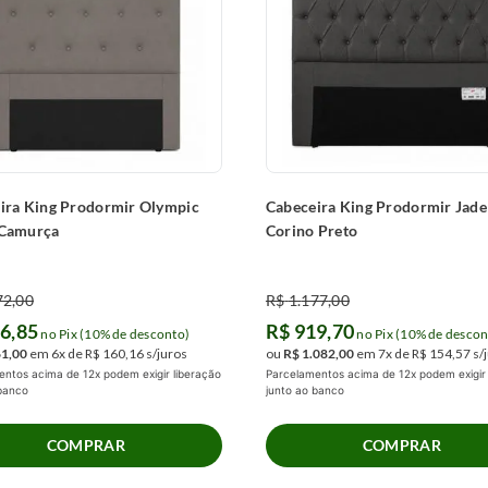
ira King Prodormir Olympic
Cabeceira King Prodormir Jade
 Camurça
Corino Preto
72
,
00
R$
1
.
177
,
00
16
,
85
R$
919
,
70
no Pix (10% de desconto)
no Pix (10% de descon
61
,
00
em
6
x de
R$
160
,
16
s/juros
ou
R$
1
.
082
,
00
em
7
x de
R$
154
,
57
s/
ntos acima de 12x podem exigir liberação
Parcelamentos acima de 12x podem exigir 
 banco
junto ao banco
COMPRAR
COMPRAR