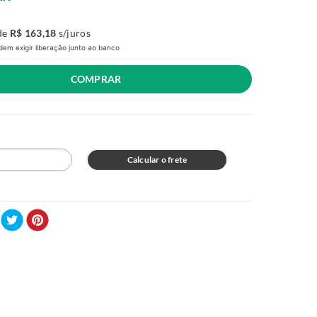
de
R$
163
,
18
s/juros
em exigir liberação junto ao banco
COMPRAR
Calcular o frete