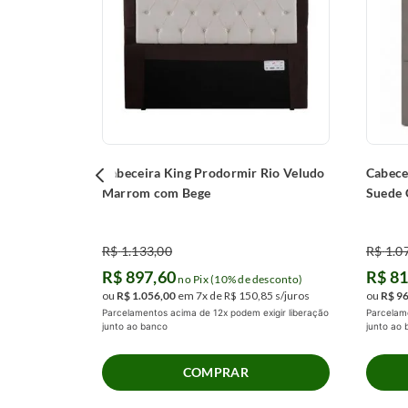
esconto)
16
s/juros
igir liberação
Cabeceira King Prodormir Rio Veludo
Cabece
Marrom com Bege
Suede
R$
1
.
133
,
00
R$
1
.
0
R$
897
,
60
R$
8
no Pix (10% de desconto)
ou
R$
1
.
056
,
00
em
7
x de
R$
150
,
85
s/juros
ou
R$
9
Parcelamentos acima de 12x podem exigir liberação
Parcelame
junto ao banco
junto ao
COMPRAR