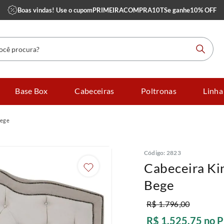
Boas vindas! Use o cupom
PRIMEIRACOMPRA10TS
e ganhe
10% OFF
 procura?
Base Box
Cabeceiras
Poltronas
Linha
Bege
Código
:
2823
Cabeceira Ki
Bege
R$
1
.
796
,
00
R$
1
.
525
,
75
no P