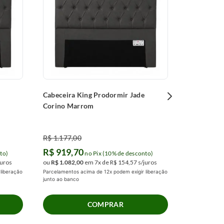
Bege
R$
945
,
00
R$
802
,
4
ou
R$
944
,
00
Parcelamentos 
junto ao banco
Cabeceira King Prodormir Jade
Corino Marrom
R$
1
.
177
,
00
R$
919
,
70
to)
no Pix (10% de desconto)
juros
ou
R$
1
.
082
,
00
em
7
x de
R$
154
,
57
s/juros
liberação
Parcelamentos acima de 12x podem exigir liberação
junto ao banco
COMPRAR