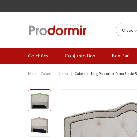
O que você
Colchões
Conjunto Box
Box Baú
Cabeceira
Cabeceira King Prodormir Roma Suede 
King