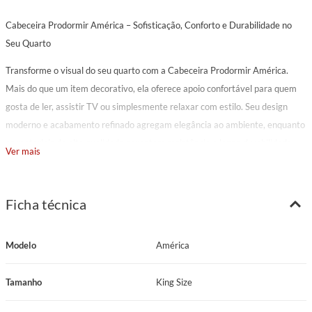
Cabeceira Prodormir América – Sofisticação, Conforto e Durabilidade no
Seu Quarto
Transforme o visual do seu quarto com a Cabeceira Prodormir América.
Mais do que um item decorativo, ela oferece apoio confortável para quem
gosta de ler, assistir TV ou simplesmente relaxar com estilo. Seu design
moderno e acabamento refinado agregam elegância ao ambiente, enquanto
os materiais de alta qualidade garantem resistência e longa durabilidade.
Ver mais
Estofada com espuma macia e estruturada em madeira tratada contra
cupins e traças, a cabeceira une conforto, beleza e funcionalidade. Ideal para
Ficha técnica
proteger a parede contra manchas e desgastes, ela valoriza o ambiente e
proporciona uma experiência de descanso mais completa.
Modelo
América
O tecido corino é uma excelente escolha para quem busca sofisticação e
praticidade. Com aparência semelhante ao couro, o corino traz um toque
Tamanho
King Size
elegante e moderno ao móvel, sendo resistente à abrasão e muito fácil de
limpar — basta um pano úmido para manter sua aparência impecável. Além