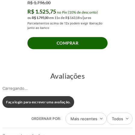
R$
1
.
796
,
00
R$
1
.
525
,
75
no Pix (10% de desconto)
ou
R$
1
.
795
,
00
em
11
x de
R$
163
,
18
s/juros
Parcelamentos acima de 12x podem exigir liberação
junto ao banco
COMPRAR
Avaliações
Carregando…
Faça login para escrever uma avaliação.
Mais recentes
Todos