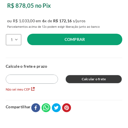
R$
878
,
05
no Pix
ou
R$
1
.
033
,
00
em
6
x de
R$
172
,
16
s/juros
Parcelamentos acima de 12x podem exigir liberação junto ao banco
COMPRAR
1
Calcular o frete
Não sei meu CEP
Compartilhar