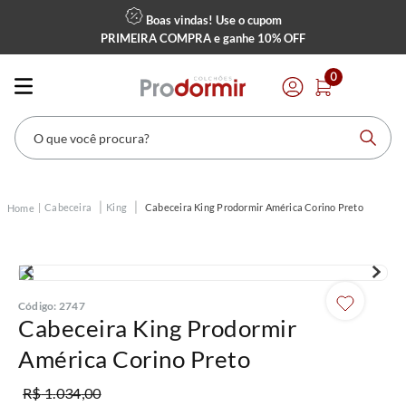
Boas vindas! Use o cupom
PRIMEIRA COMPRA
e ganhe
10% OFF
0
O que você procura?
Cabeceira
King
Cabeceira King Prodormir América Corino Preto
Código
:
2747
Cabeceira King Prodormir
América Corino Preto
R$
1
.
034
,
00