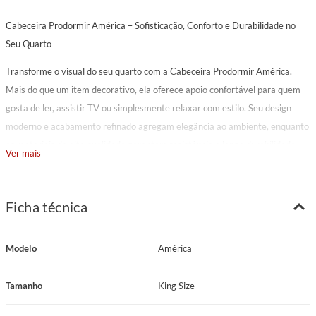
Cabeceira Prodormir América – Sofisticação, Conforto e Durabilidade no
Seu Quarto
Transforme o visual do seu quarto com a Cabeceira Prodormir América.
Mais do que um item decorativo, ela oferece apoio confortável para quem
gosta de ler, assistir TV ou simplesmente relaxar com estilo. Seu design
moderno e acabamento refinado agregam elegância ao ambiente, enquanto
os materiais de alta qualidade garantem resistência e longa durabilidade.
Ver mais
Estofada com espuma macia e estruturada em madeira tratada contra
cupins e traças, a cabeceira une conforto, beleza e funcionalidade. Ideal para
Ficha técnica
proteger a parede contra manchas e desgastes, ela valoriza o ambiente e
proporciona uma experiência de descanso mais completa.
Modelo
América
O tecido corino é uma excelente escolha para quem busca sofisticação e
praticidade. Com aparência semelhante ao couro, o corino traz um toque
Tamanho
King Size
elegante e moderno ao móvel, sendo resistente à abrasão e muito fácil de
limpar — basta um pano úmido para manter sua aparência impecável. Além