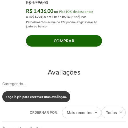
R$
1
.
796
,
00
R$
1
.
436
,
00
no Pix (10% de desconto)
ou
R$
1
.
795
,
00
em
11
x de
R$
163
,
18
s/juros
Parcelamentos acima de 12x podem exigir liberação
junto ao banco
COMPRAR
Avaliações
Carregando…
Faça login para escrever uma avaliação.
Mais recentes
Todos