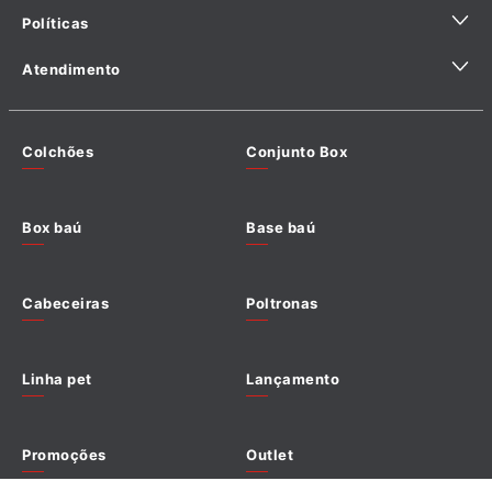
Políticas
Sustentabilidade
Ajuda para comprar com especialista
Fábricas Licenciadas
Atendimento
Hotelaria
Política de Privacidade
Seja um Lojista Prodormir
Política de Entrega
Precisa
e escolha o departamento com quem deseja
Clique
Encontre a Loja Mais Próxima
de
falar ou entre em contato através do
Colchões
Conjunto Box
Política de Troca e Devolução
aqui
ajuda?
WhatsApp: (62) 3602-2245
Trabalhe Conosco
De Segu à Sexta das 8h às 18h Estamos prontos para te
Política de pagamento
auxiliar!
Escrever Avaliação
Box baú
Base baú
Termos de uso
Termo de compra e venda
Cabeceiras
Poltronas
Política de cookies
Linha pet
Lançamento
Promoções
Outlet