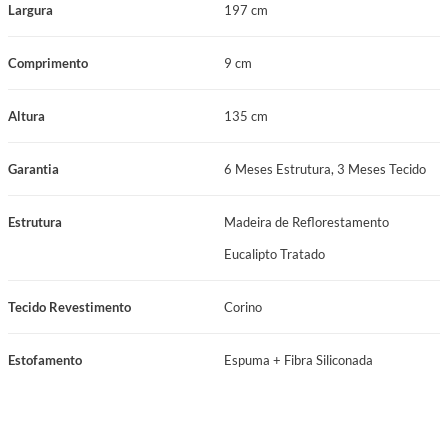
Largura
197 cm
disso, é um material durável, que não descasca facilmente e oferece ótimo
custo-benefício para o dia a dia.
Comprimento
9 cm
Detalhes do Produto:
Altura
135 cm
Tecido: Corino Bege
Tamanho: King
Garantia
6 Meses Estrutura, 3 Meses Tecido
Altura: 135 cm
Estrutura
Madeira de Reflorestamento
Largura: 197
Eucalipto Tratado
Comprimento: 9 cm
Tecido Revestimento
Corino
Atenção: A cabeceira não acompanha frame para junção ao colchão.
Fixação deve ser feita diretamente na parede.
Estofamento
Espuma + Fibra Siliconada
Imagem ambientada meramente ilustrativa.
Invista no seu bem-estar com a Cabeceira Prodormir América e dê ao seu
quarto o toque de sofisticação que ele merece.