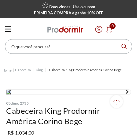
Boas vindas! Use o cupom
PRIMEIRA COMPRA
e ganhe
10% OFF
0
O que você procura?
Cabeceira
King
Cabeceira King Prodormir América Corino Bege
Código
:
2735
Cabeceira King Prodormir
América Corino Bege
R$
1
.
034
,
00