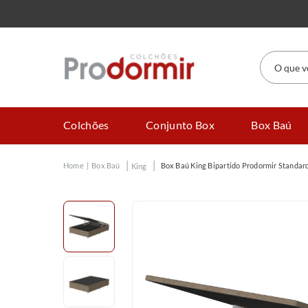
O que você
Colchões
Conjunto Box
Box Baú
Box Baú
Box Baú King Bipartido Prodormir Standar
King