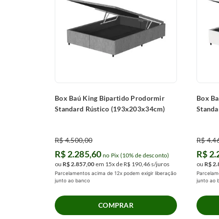
Box Baú King Bipartido Prodormir
Box Ba
Standard Rústico (193x203x34cm)
Standa
R$
4
.
500
,
00
R$
4
.
4
R$
2
.
285
,
60
R$
2
.
no Pix (10% de desconto)
ou
R$
2
.
857
,
00
em
15
x de
R$
190
,
46
s/juros
ou
R$
2
.
Parcelamentos acima de 12x podem exigir liberação
Parcelame
junto ao banco
junto ao
COMPRAR