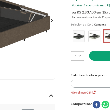
Você está economizando
R
ou
R$
2
.
837
,
00
em
15
x 
Parcelamentos acima de 12x pod
:
Cor
Camurça
1
Não sei meu CEP
Compartilhar