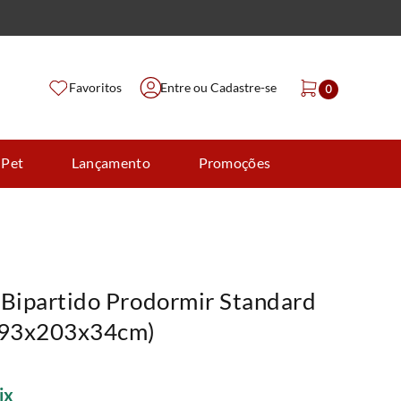
Favoritos
Entre ou Cadastre-se
0
 Pet
Lançamento
Promoções
 Bipartido Prodormir Standard
(193x203x34cm)
ix