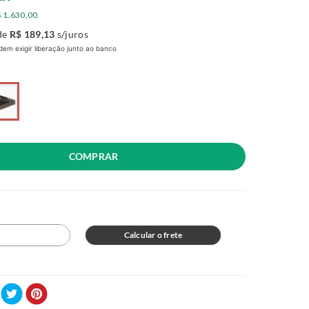
$
1
.
630
,
00
.
de
R$
189
,
13
s/juros
em exigir liberação junto ao banco
COMPRAR
Calcular o frete