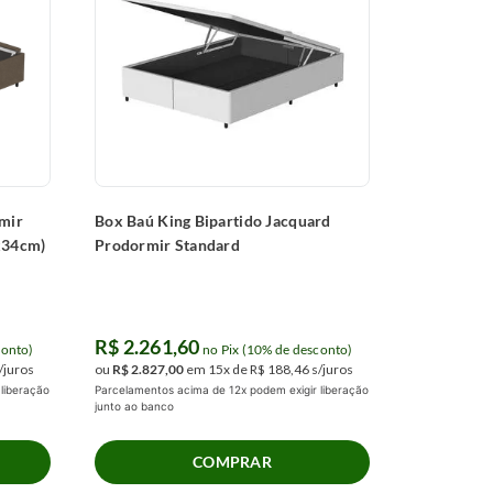
mir
Box Baú King Bipartido Jacquard
x34cm)
Prodormir Standard
R$
2
.
261
,
60
conto)
no Pix (10% de desconto)
/juros
ou
R$
2
.
827
,
00
em
15
x de
R$
188
,
46
s/juros
liberação
Parcelamentos acima de 12x podem exigir liberação
junto ao banco
COMPRAR