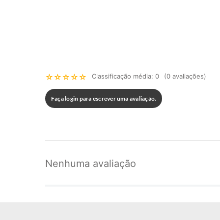
☆
☆
☆
☆
☆
Classificação média: 0
(0 avaliações)
Faça login para escrever uma avaliação.
Nenhuma avaliação