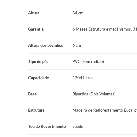
Tamanho: King
Altura
34 cm
Abertura: Frontal
Garantia
6 Meses Estrutura e mecânismos, 3
Revestimento lateral: Suede
Revestimento superior: TNT
Altura dos pezinhos
6 cm
Altura: 34 cm
Tipo de pés
PVC (Sem rodízio)
Profundidade: 26 cm
Largura: 193 cm
Capacidade
1204 Litros
Comprimento: 203 cm
Base
Bipartida (Dois Volumes)
Altura dos pés: 6 cm
Estrutura
Madeira de Reflorestamento Eucalip
Pés: PVC
Marca: Prodormir
Tecido Revestimento
Suede