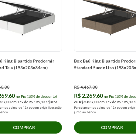
ú King Bipartido Prodormir
Box Baú King Bipartido Prodor
rd Tela (193x203x34cm)
Standard Suede Liso (193x203
60
,
00
R$
4
.
467
,
00
269
,
60
R$
2
.
269
,
60
no Pix (10% de desconto)
no Pix (10% de des
837
,
00
em
15
x de
R$
189
,
13
s/juros
ou
R$
2
.
837
,
00
em
15
x de
R$
189
,
13
s
ntos acima de 12x podem exigir liberação
Parcelamentos acima de 12x podem exigir 
 banco
junto ao banco
COMPRAR
COMPRAR