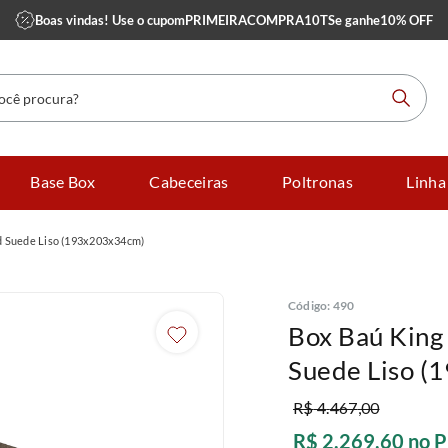
Boas vindas! Use o cupom
PRIMEIRACOMPRA10TS
e ganhe
10% OFF
 procura?
Base Box
Cabeceiras
Poltronas
Linha
d Suede Liso (193x203x34cm)
Código
:
490
Box Baú King
Suede Liso 
R$
4
.
467
,
00
R$
2
.
269
,
60
no P