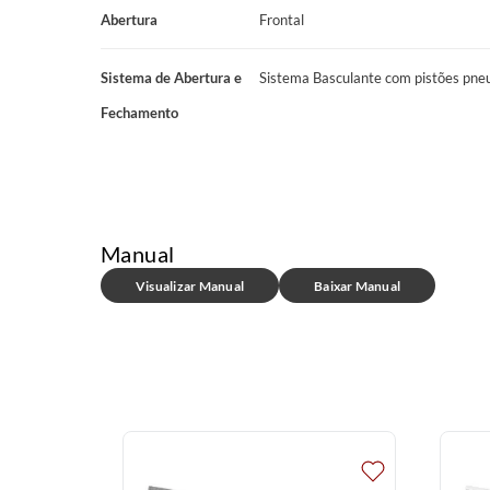
Garantia: 6 meses na estrutura e 3 meses no tecido.
Abertura
Frontal
*ATENÇÃO:
Verifique se as dimensões dos produtos passam por el
Não nos responsabilizamos pelo transporte dos produtos por esca
Sistema de Abertura e
Sistema Basculante com pistões pne
outros meios específicos de transporte.
Fechamento
Manual
Visualizar Manual
Baixar Manual