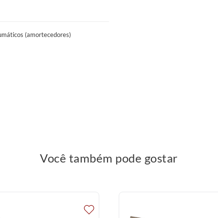
evadores, portas, escadas e corredores.
das, guinchos, içamentos ou quaisquer
umáticos (amortecedores)
Você também pode gostar