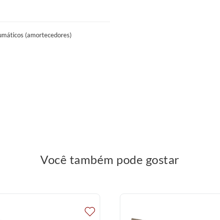
evadores, portas, escadas e corredores.
das, guinchos, içamentos ou quaisquer
umáticos (amortecedores)
Você também pode gostar