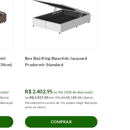
mir
Box Baú King Bipartido Jacquard
x34cm)
Prodormir Standard
R$
2
.
402
,
95
conto)
no Pix (10% de desconto)
/juros
ou
R$
2
.
827
,
00
em
15
x de
R$
188
,
46
s/juros
liberação
Parcelamentos acima de 12x podem exigir liberação
junto ao banco
COMPRAR