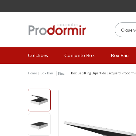
O que você
Colchões
Conjunto Box
Box Baú
Box Baú
Box Baú King Bipartido Jacquard Prodormi
King