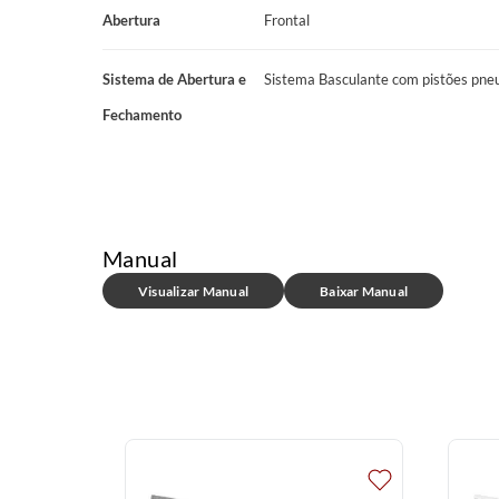
Garantia: 6 meses na estrutura e 3 meses no tecido.
Abertura
Frontal
*ATENÇÃO:
Verifique se as dimensões dos produtos passam por el
Não nos responsabilizamos pelo transporte dos produtos por esca
Sistema de Abertura e
Sistema Basculante com pistões pne
outros meios específicos de transporte.
Fechamento
Manual
Visualizar Manual
Baixar Manual