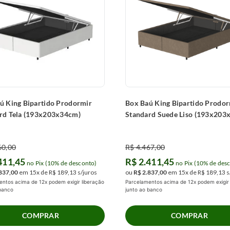
ú King Bipartido Prodormir
Box Baú King Bipartido Prodor
rd Tela (193x203x34cm)
Standard Suede Liso (193x203
60
,
00
R$
4
.
467
,
00
411
,
45
R$
2
.
411
,
45
no Pix (10% de desconto)
no Pix (10% de des
837
,
00
em
15
x de
R$
189
,
13
s/juros
ou
R$
2
.
837
,
00
em
15
x de
R$
189
,
13
s
ntos acima de 12x podem exigir liberação
Parcelamentos acima de 12x podem exigir 
 banco
junto ao banco
COMPRAR
COMPRAR