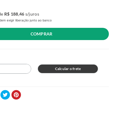
de
R$
188
,
46
s/juros
em exigir liberação junto ao banco
COMPRAR
Calcular o frete