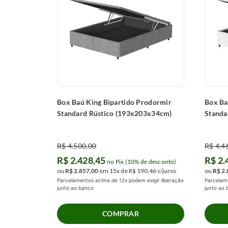
Box Baú King Bipartido Prodormir
Box Ba
Standard Rústico (193x203x34cm)
Standa
R$
4
.
500
,
00
R$
4
.
4
R$
2
.
428
,
45
R$
2
.
no Pix (10% de desconto)
ou
R$
2
.
857
,
00
em
15
x de
R$
190
,
46
s/juros
ou
R$
2
.
Parcelamentos acima de 12x podem exigir liberação
Parcelame
junto ao banco
junto ao
COMPRAR