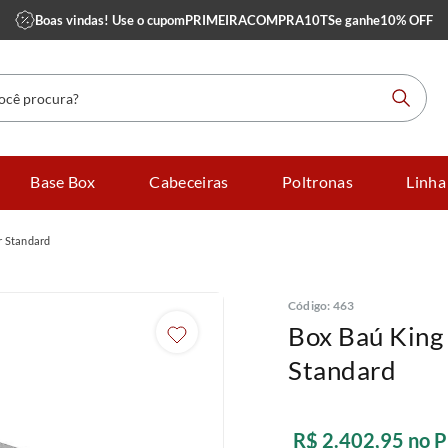
Boas vindas! Use o cupom
PRIMEIRACOMPRA10TS
e ganhe
10% OFF
 procura?
Base Box
Cabeceiras
Poltronas
Linha
r Standard
Código
:
463
Box Baú King
Standard
R$
2
.
402
,
95
no P