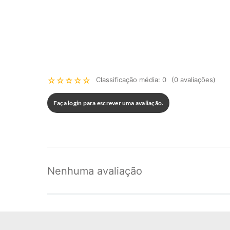
☆
☆
☆
☆
☆
Classificação média: 0
(0 avaliações)
Faça login para escrever uma avaliação.
Nenhuma avaliação