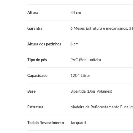
Tamanho: King
Altura
34 cm
Abertura: Frontal
Garantia
6 Meses Estrutura e mecânismos, 3
Revestimento lateral: Jaquard
Revestimento superior: TNT
Altura dos pezinhos
6 cm
Altura: 34 cm
Tipo de pés
PVC (Sem rodízio)
Profundidade: 26 cm
Largura: 193 cm
Capacidade
1204 Litros
Comprimento: 203 cm
Base
Bipartida (Dois Volumes)
Altura dos pés: 6 cm
Estrutura
Madeira de Reflorestamento Eucalip
Pés: PVC
Marca: Prodormir
Tecido Revestimento
Jacquard