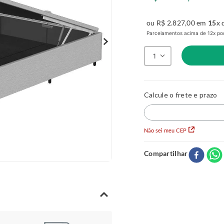
ou
R$
2
.
827
,
00
em
15
x 
Parcelamentos acima de 12x pod
1
Não sei meu CEP
Compartilhar